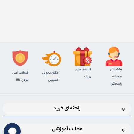
پشتیبانی
تخفیف های
اﻣﮑﺎن ﺗﺤﻮﯾﻞ
ضمانت اصل
همیشه
روزانه
اﮐﺴﭙﺮس
بودن کالا
پاسخگو
راهنمای خرید
مطالب آموزشی