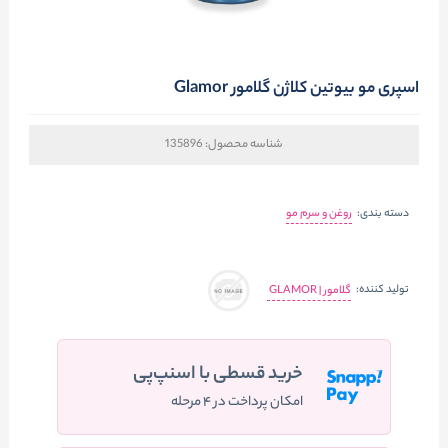
اسپری مو بیوتین کلاژن گلامور Glamor
شناسه محصول:
135896
دسته بندی:
روغن و سرم مو
تولید کننده:
گلامور | GLAMOR
خرید قسطی با اسنپ‌پی
امکان پرداخت در ۴ مرحله