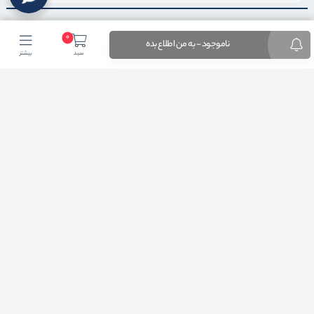
0
ناموجود - به من اطلاع بده
سبد
بیشتر
اضافه شدن به خبرنامه
برای عضویت در خبرنامه فروشگاهایمیل خود را وارد کنید
ثبت ایمیل
طراحی فروشگاه اینترنتی
توسط لیموبیت
کلیه حقوق این دامنه اینترنتی به نام فروشگاه اینترنتی آرتیسان کالا محفوظ و هر گونه
کپی برداری پیگرد قانونی در پی خواهد داشت