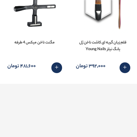
قلم زبان گربه ای کاشت ناخن ژل
مگنت ناخن میکس 4 طرفه
یانگ نیلز Young Nails
392٬000 تومان
481٬600 تومان