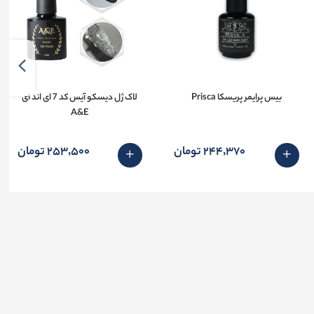
بیس پرایمر پریسکا Prisca
لاک ژل دیسکو آیس کد 7 ای اند ای
A&E
244٬370 تومان
253٬500 تومان