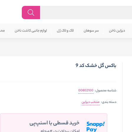
دیزاین ناخن
سر سوهان
لاک و لاک ژل
لوازم جانبی کاشت ناخن
محص
باکس گل خشک کد 9
00802100
شناسه محصول:
منتخب دیزاین
دسته بندی:
خرید قسطی با اسنپ‌پی
امکان پرداخت در ۴ مرحله