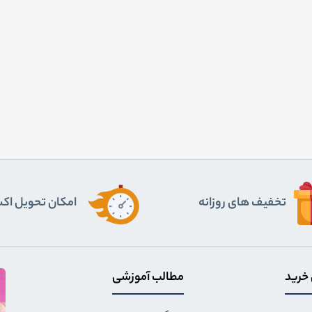
تخفیف های روزانه
اﻣﮑﺎن ﺗﺤﻮﯾﻞ اﮐ
 خرید
مطالب آموزشی