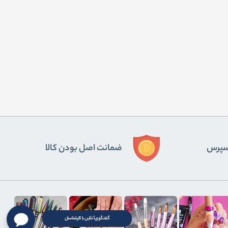
ﺴﭙﺮس
ضمانت اصل بودن کالا
گفتگوی آنلاین با کارشناسان