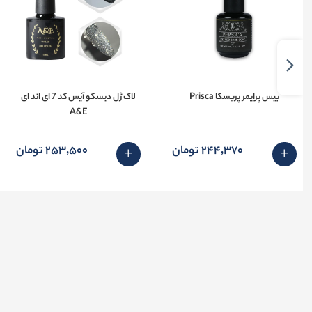
بیس پرایمر پریسکا Prisca
لاک ژل دیسکو آیس کد 7 ای اند ای
A&E
244٬370 تومان
253٬500 تومان