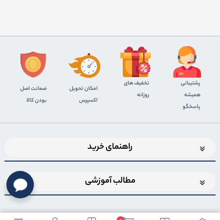
پشتیبانی
تخفیف های
اﻣﮑﺎن ﺗﺤﻮﯾﻞ
ضمانت اصل
همیشه
روزانه
اﮐﺴﭙﺮس
بودن کالا
پاسخگو
راهنمای خرید
مطالب آموزشی