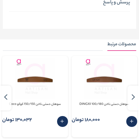
پرسش و پاسخ
محصولات مرتبط
سوهان دستی ناخن 100/180 DINGXI
سوهان دستی ناخن 150/150 کوکو Coco
180٬000 تومان
130٬032 تومان