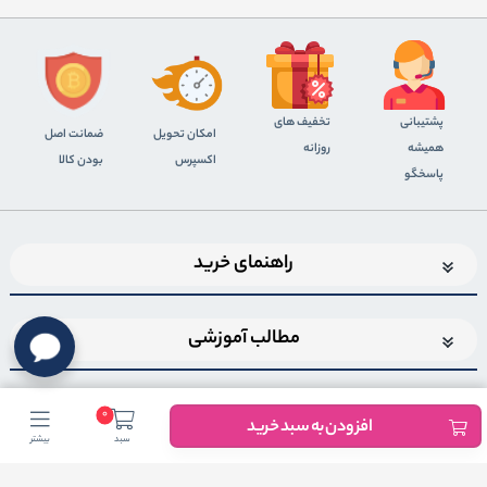
پشتیبانی
تخفیف های
اﻣﮑﺎن ﺗﺤﻮﯾﻞ
ضمانت اصل
همیشه
روزانه
اﮐﺴﭙﺮس
بودن کالا
پاسخگو
راهنمای خرید
مطالب آموزشی
0
افزودن به سبد خرید
سبد
بیشتر