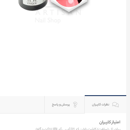
نظرات کاربران
پرسش و پاسخ
امتیاز کاربران
بیلدر ژل (سافت) کاشت ناخن کد 01 آی بی آی IBI |
(0 دیدگاه)