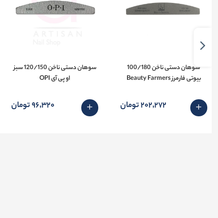
سوهان دستی ناخن 100/180
سوهان دستی ناخن 120/150 سبز
بیوتی فارمرز Beauty Farmers
او پی آی OPI
202٬272 تومان
96٬320 تومان