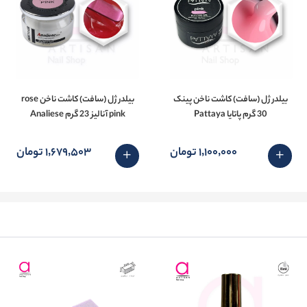
بیلدر ژل (سافت) کاشت ناخن پینک
بیلدر ژل (سافت) کاشت ناخن rose
30 گرم پاتایا Pattaya
pink آنالیز 23 گرم Analiese
1٬100٬000 تومان
1٬679٬503 تومان