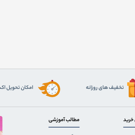
تخفیف های روزانه
اﻣﮑﺎن ﺗﺤﻮﯾﻞ اﮐ
 خرید
مطالب آموزشی