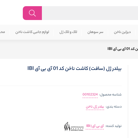
دیزاین ناخن
سر سوهان
لاک و لاک ژل
لوازم جانبی کاشت ناخن
محص
 آی IBI
بیلدر ژل (سافت) کاشت ناخن کد 01 آی بی آی IBI
00102324
شناسه محصول:
بیلدر ژل ناخن
دسته بندی:
آی بی آی | IBI
تولید کننده: