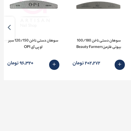
سوهان دستی ناخن 100/180
سوهان دستی ناخن 120/150 سبز
بیوتی فارمرز Beauty Farmers
او پی آی OPI
202٬272 تومان
96٬320 تومان