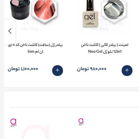
لمینت ( بیلدر لاکی ) کاشت ناخن
بیلدر ژل (سافت) کاشت ناخن کد 4 آی
12in1 نئو ژل Neo Gel
ان ام Inm
980٬000 تومان
1٬100٬000 تومان