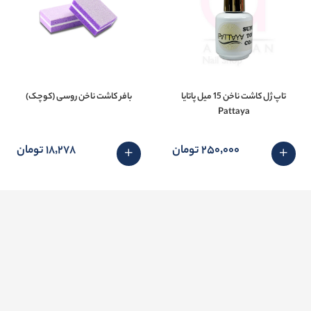
تاپ ژل کاشت ناخن 15 میل پاتایا
بافر کاشت ناخن روسی (کوچک)
Pattaya
250٬000 تومان
18٬278 تومان