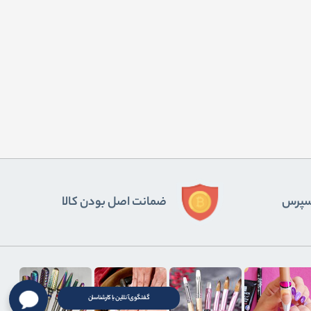
ﺴﭙﺮس
ضمانت اصل بودن کالا
گفتگوی آنلاین با کارشناسان