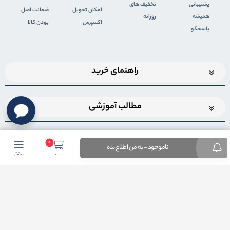
پشتیبانی
تخفیف های
اﻣﮑﺎن ﺗﺤﻮﯾﻞ
ضمانت اصل
همیشه
روزانه
اﮐﺴﭙﺮس
بودن کالا
پاسخگو
راهنمای خرید
مطالب آموزشی
0
ناموجود - به من اطلاع بده
سبد
بیشتر
اضافه شدن به خبرنامه
برای عضویت در خبرنامه فروشگاهایمیل خود را وارد کنید
ثبت ایمیل