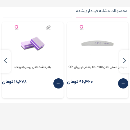
محصولات مشابه خریداری شده
سوهان دستی ناخن 100/180 بنفش او پی آی OPI
بافر کاشت ناخن روسی (کوچک)
96٬320 تومان
18٬278 تومان