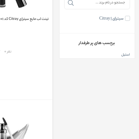
سیترای | Citray
تینت لب مایع سیترای Citray کد ۰۰۱
برچسب های پر طرفدار
مقایسه
نفر 0
استیل