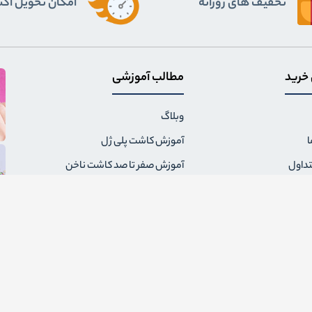
تخفیف های روزانه
اﻣﮑﺎن ﺗﺤﻮﯾﻞ اﮐ
 خرید
مطالب آموزشی
وبلاگ
ا
آموزش کاشت پلی ژل
تداول
آموزش صفر تا صد کاشت ناخن
ال سفارش
همه چیز درباره سوهان برقی ناخن
مقررات فروشگاه
همه نکاتی که باید درباره لاک ژل
بدانید
گشت کالا و شماره حساب