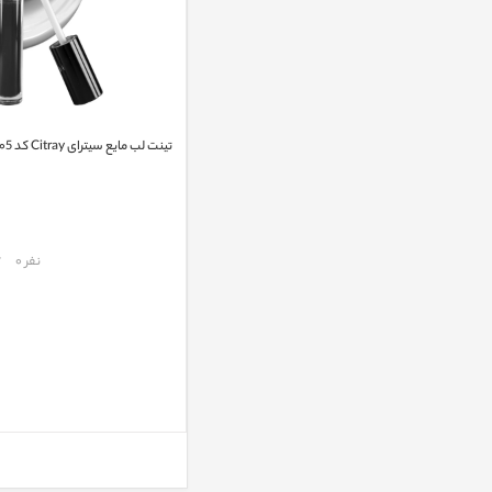
تینت لب مایع سیترای Citray کد ۰۰5
مقایسه
نفر 0