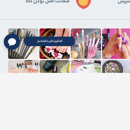
ﺴﭙﺮس
ضمانت اصل بودن کالا
گفتگوی آنلاین با کارشناسان