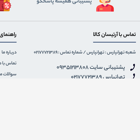
پشتیبانی همیشه پاسخگو
تماس با آرتیسان کالا
راهنمای
شعبه تهرانپارس : تهرانپارس / شماره تماس : 02177721389
درباره ما
تماس با م
پشتیبانی سایت 09351213808
سوالات م
تهرانپارس 02177721389
نحوه ارس
شنبه تا پنجشنبه 12 الی 18 - جمعه و ایام تعطیل 14 الی 20
info {@} artisankala.com
قوانین و 
ضمانت باز
اضافه شدن به خبرنامه