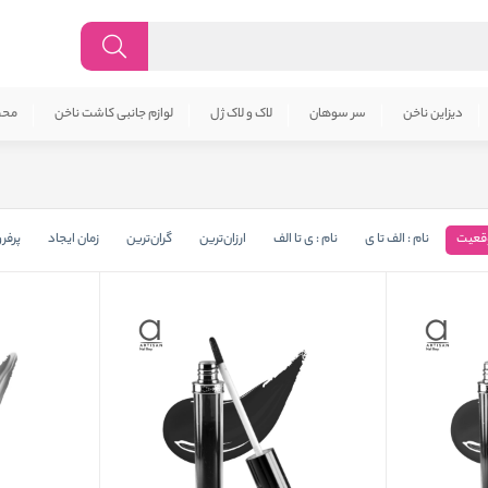
دیزاین ناخن
سر سوهان
لاک و لاک ژل
لوازم جانبی کاشت ناخن
محص
قعیت
نام : الف تا ی
نام : ی تا الف
ارزان‌ترین
گران‌ترین
زمان ایجاد
پرفر