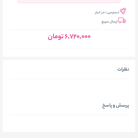
دسترسی:
1 در انبار
ارسال سریع
6٬720٬000
تومان
نظرات
پرسش و پاسخ