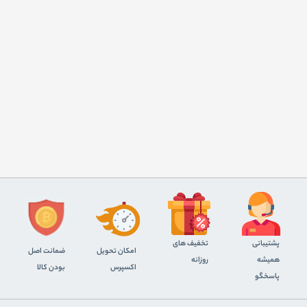
پشتیبانی
تخفیف های
اﻣﮑﺎن ﺗﺤﻮﯾﻞ
ضمانت اصل
همیشه
روزانه
اﮐﺴﭙﺮس
بودن کالا
پاسخگو