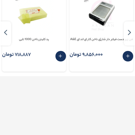
فن زیر دست فیلتر دار شارژی ناخن کار ای اند ای A&E
پد کلینزر ناخن 1000 تایی
9٬856٬000 تومان
718٬887 تومان