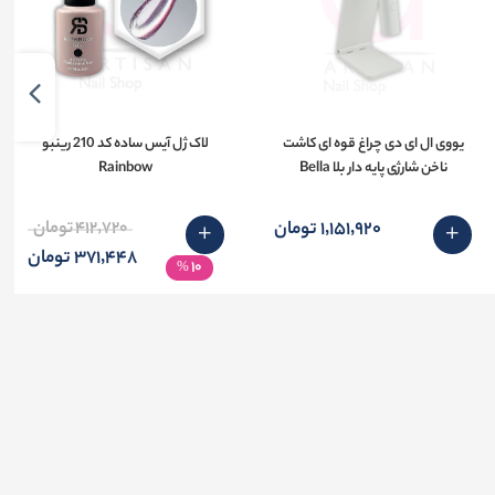
یووی ال ای دی چراغ قوه ای کاشت
لاک ژل آیس ساده کد 210 رینبو
ناخن شارژی پایه دار بلا Bella
Rainbow
1٬151٬920 تومان
412٬720 تومان
371٬448 تومان
10
%