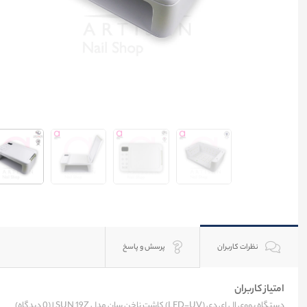
نظرات کاربران
پرسش و پاسخ
امتیاز کاربران
دستگاه یووی ال ای دی (LED-UV) کاشت ناخن سان مدل SUN 19Z |
(0 دیدگاه)