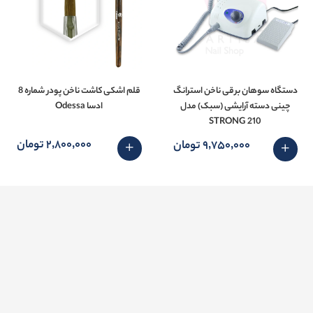
دستگاه سوهان برقی ناخن استرانگ
قلم اشکی کاشت ناخن پودر شماره 8
چینی دسته آرایشی (سبک) مدل
ادسا Odessa
STRONG 210
2٬800٬000 تومان
9٬750٬000 تومان