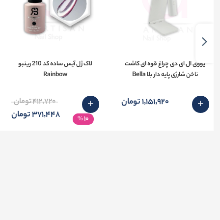
یووی ال ای دی چراغ قوه ای کاشت
لاک ژل آیس ساده کد 210 رینبو
ناخن شارژی پایه دار بلا Bella
Rainbow
1٬151٬920 تومان
412٬720 تومان
371٬448 تومان
10
%