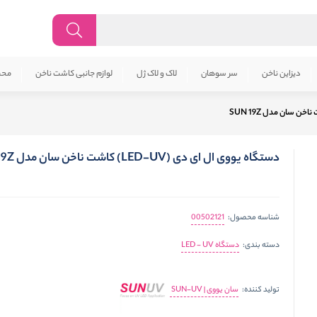
دیزاین ناخن
سر سوهان
لاک و لاک ژل
لوازم جانبی کاشت ناخن
محص
دستگاه یووی ال ای دی (LED-UV) کاشت ناخن سان مدل SUN 19Z
00502121
شناسه محصول:
دستگاه LED - UV
دسته بندی:
سان یووی | SUN-UV
تولید کننده: