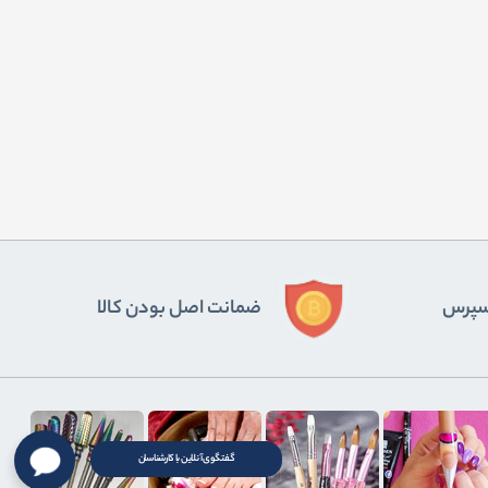
ﺴﭙﺮس
ضمانت اصل بودن کالا
گفتگوی آنلاین با کارشناسان