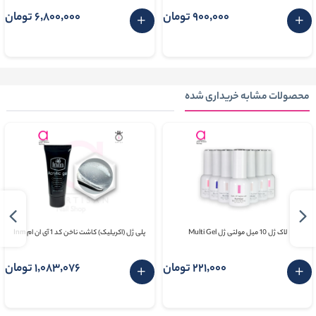
900٬000 تومان
6٬800٬000 تومان
محصولات مشابه خریداری شده
لاک ژل 10 میل مولتی ژل Multi Gel
پلی ژل (اکریلیک) کاشت ناخن کد 1 آی ان ام Inm
221٬000 تومان
1٬083٬076 تومان