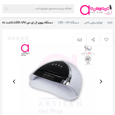
خانه
لوازم برقی ناخن
دستگاه LED - UV
دستگاه یووی ال ای دی (LED-UV) کاشت ناخن سان مدل SUN Yc57