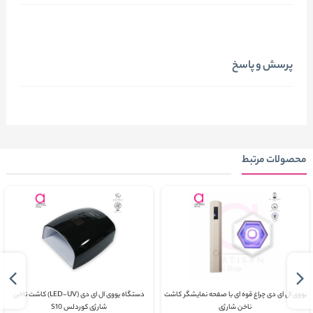
پرسش و پاسخ
محصولات مرتبط
یووی ال ای دی چراغ قوه ای با صفحه نمایشگر کاشت
دستگاه یووی ال ای دی (LED-UV) کاشت ناخن
ناخن شارژی
شارژی کوردلس S10