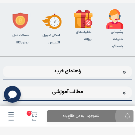
پشتیبانی
تخفیف های
اﻣﮑﺎن ﺗﺤﻮﯾﻞ
ضمانت اصل
همیشه
روزانه
اﮐﺴﭙﺮس
بودن کالا
پاسخگو
راهنمای خرید
مطالب آموزشی
0
ناموجود - به من اطلاع بده
سبد
بیشتر