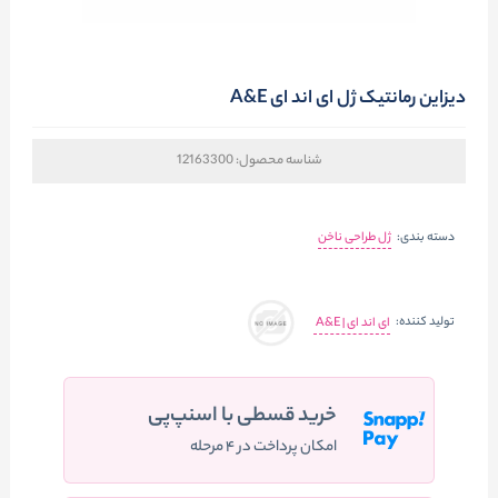
دیزاین رمانتیک ژل ای اند ای A&E
شناسه محصول:
12163300
دسته بندی:
ژل طراحی ناخن
تولید کننده:
ای اند ای | A&E
خرید قسطی با اسنپ‌پی
امکان پرداخت در ۴ مرحله