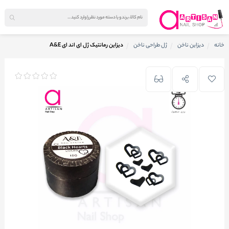
خانه
دیزاین ناخن
ژل طراحی ناخن
دیزاین رمانتیک ژل ای اند ای A&E