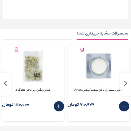
محصولات مشابه خریداری شده
دیزاین پینت ژل ناخن سفید آرتکس Artex
دیزاین نگین ریز ناخن هلوگرام
710٬976 تومان
150٬000 تومان