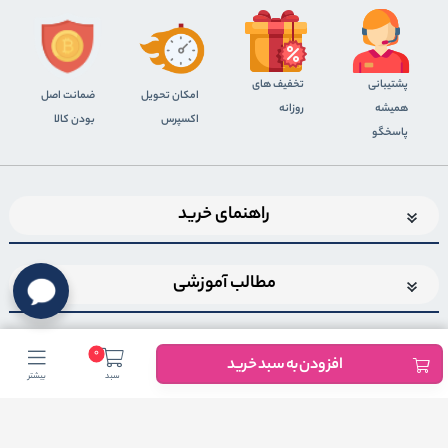
پشتیبانی
تخفیف های
اﻣﮑﺎن ﺗﺤﻮﯾﻞ
ضمانت اصل
همیشه
روزانه
اﮐﺴﭙﺮس
بودن کالا
پاسخگو
راهنمای خرید
مطالب آموزشی
0
افزودن به سبد خرید
سبد
بیشتر