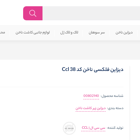
دیزاین ناخن
سر سوهان
لاک و لاک ژل
لوازم جانبی کاشت ناخن
محص
دیزاین فلکسی ناخن کد 38 Ccl
00802140
شناسه محصول:
دیزاین زیر کاشت ناخن
دسته بندی:
سی سی ال | CCL
تولید کننده: