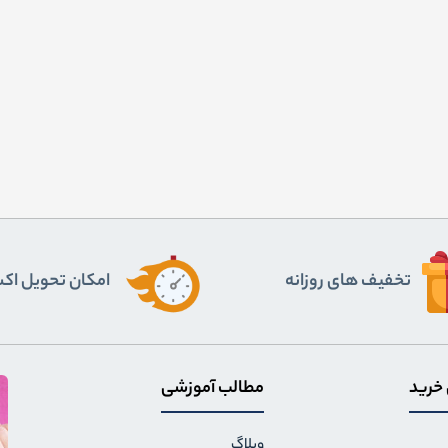
تخفیف های روزانه
اﻣﮑﺎن ﺗﺤﻮﯾﻞ اﮐ
 خرید
مطالب آموزشی
وبلاگ