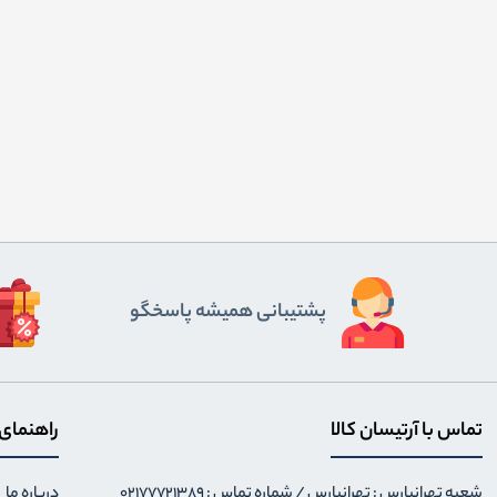
پشتیبانی همیشه پاسخگو
تماس با آرتیسان کالا
راهنمای
شعبه تهرانپارس : تهرانپارس / شماره تماس : 02177721389
درباره ما