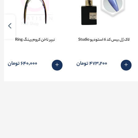
لاک ژل بیس کد 6 استودیو Studio
نیپر ناخن کروم رینگ Ring
473٬200 تومان
640٬000 تومان