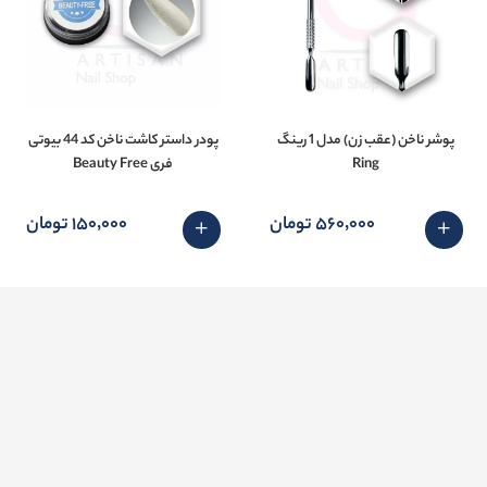
پوشر ناخن (عقب زن) مدل 1 رینگ
پودر داستر کاشت ناخن کد 44 بیوتی
Ring
فری Beauty Free
560٬000 تومان
150٬000 تومان