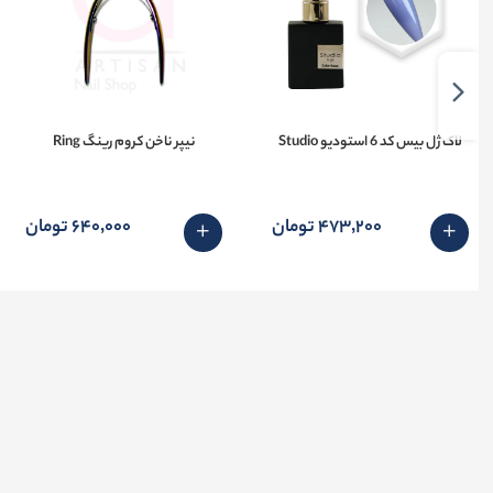
لاک ژل بیس کد 6 استودیو Studio
نیپر ناخن کروم رینگ Ring
473٬200 تومان
640٬000 تومان