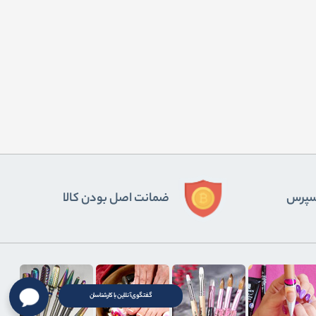
ﺴﭙﺮس
ضمانت اصل بودن کالا
گفتگوی آنلاین با کارشناسان