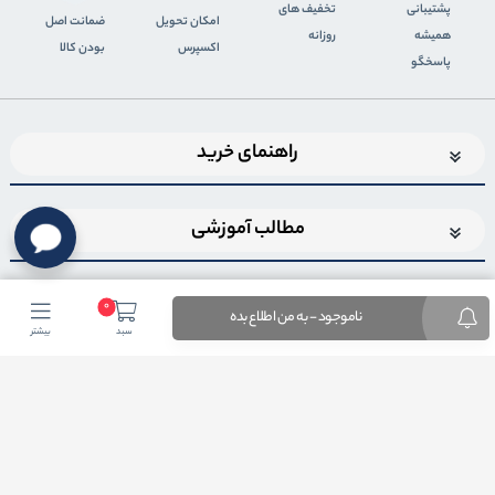
پشتیبانی
تخفیف های
اﻣﮑﺎن ﺗﺤﻮﯾﻞ
ضمانت اصل
همیشه
روزانه
اﮐﺴﭙﺮس
بودن کالا
پاسخگو
راهنمای خرید
مطالب آموزشی
0
ناموجود - به من اطلاع بده
سبد
بیشتر
اضافه شدن به خبرنامه
برای عضویت در خبرنامه فروشگاهایمیل خود را وارد کنید
ثبت ایمیل