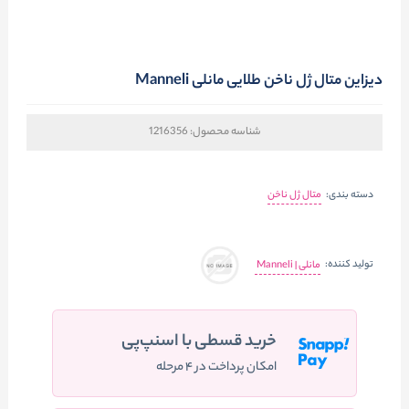
دیزاین متال ژل ناخن طلایی مانلی Manneli
شناسه محصول:
1216356
دسته بندی:
متال ژل ناخن
تولید کننده:
مانلی | Manneli
خرید قسطی با اسنپ‌پی
امکان پرداخت در ۴ مرحله