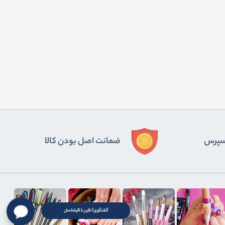
ﺴﭙﺮس
ضمانت اصل بودن کالا
گفتگوی آنلاین با کارشناسان