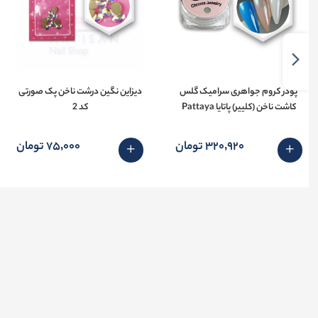
پودر کروم جواهری سرامیک گلس
دیزاین نگین درشت ناخن پک صورتی
کاشت ناخن (کلییر) پاتایا Pattaya
کد 2
320٬920 تومان
75٬000 تومان