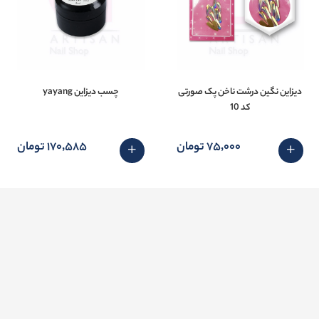
دیزاین نگین درشت ناخن پک صورتی
چسب دیزاین yayang
کد 10
75٬000 تومان
170٬585 تومان