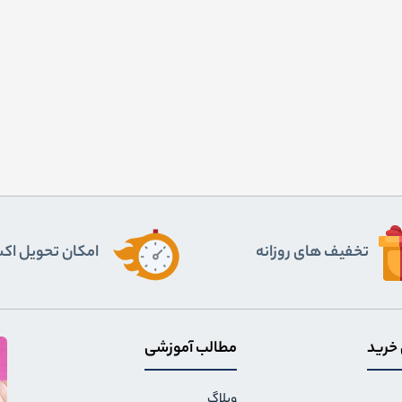
تخفیف های روزانه
اﻣﮑﺎن ﺗﺤﻮﯾﻞ اﮐ
 خرید
مطالب آموزشی
وبلاگ