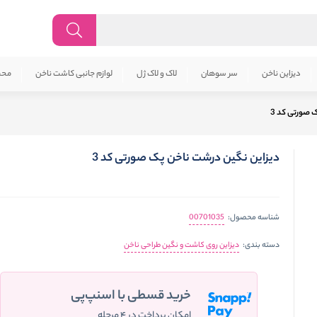
دیزاین ناخن
سر سوهان
لاک و لاک ژل
لوازم جانبی کاشت ناخن
محص
 صورتی کد 3
دیزاین نگین درشت ناخن پک صورتی کد 3
00701035
شناسه محصول:
دیزاین روی کاشت و نگین طراحی ناخن
دسته بندی:
خرید قسطی با اسنپ‌پی
امکان پرداخت در ۴ مرحله