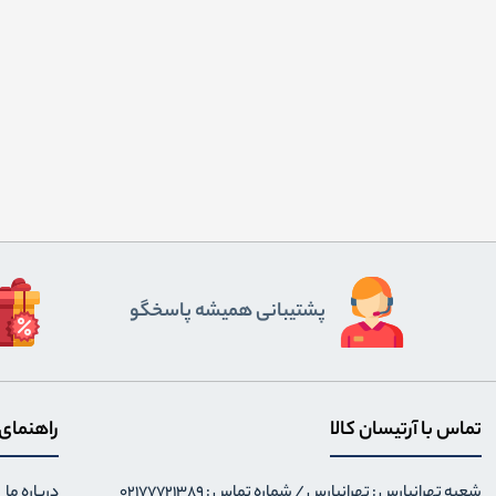
پشتیبانی همیشه پاسخگو
تماس با آرتیسان کالا
راهنمای
شعبه تهرانپارس : تهرانپارس / شماره تماس : 02177721389
درباره ما