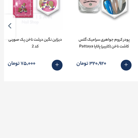
پودر کروم جواهری سرامیک گلس
دیزاین نگین درشت ناخن پک صورتی
کاشت ناخن (کلییر) پاتایا Pattaya
کد 2
320٬920 تومان
75٬000 تومان