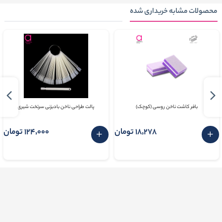
محصولات مشابه خریداری شده
بافر کاشت ناخن روسی (کوچک)
پالت طراحی ناخن بادبزنی سرتخت شیری
18٬278 تومان
124٬000 تومان