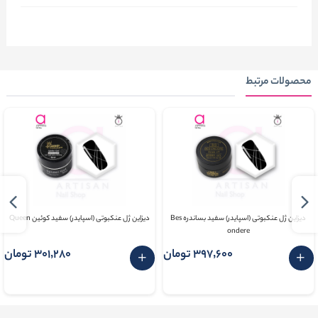
محصولات مرتبط
دیزاین ژل عنکبوتی (اسپایدر) سفید بساندره Bes
دیزاین ژل عنکبوتی (اسپایدر) سفید کوئین Queen
ondere
397٬600 تومان
301٬280 تومان