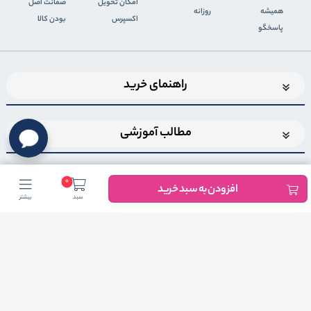
اﻣﮑﺎن ﺗﺤﻮﯾﻞ
ضمانت اصل
همیشه
روزانه
اﮐﺴﭙﺮس
بودن کالا
پاسخگو
راهنمای خرید
مطالب آموزشی
0
افزودن به سبد خرید
سبد
بیشتر
اضافه شدن به خبرنامه
برای عضویت در خبرنامه فروشگاهایمیل خود را وارد کنید
ثبت ایمیل