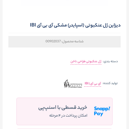
دیزاین ژل عنکبوتی (اسپایدر) مشکی آی بی آی IBI
شناسه محصول:
00902037
دسته بندی:
ژل عنکبوتی طراحی ناخن
تولید کننده:
آی بی آی | IBI
خرید قسطی با اسنپ‌پی
امکان پرداخت در ۴ مرحله