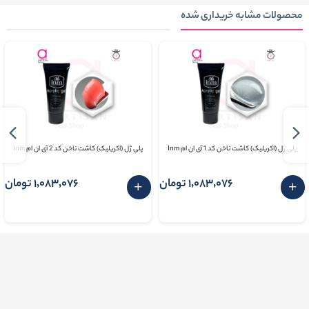
محصولات مشابه خریداری شده
پلی ژل (اکریلیک) کاشت ناخن کد 1 آی ان ام Inm
پلی ژل (اکریلیک) کاشت ناخن کد 2 آی ان ام Inm
1٬083٬076 تومان
1٬083٬076 تومان