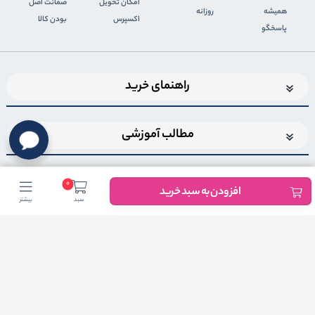
اﻣﮑﺎن ﺗﺤﻮﯾﻞ
ضمانت اصل
همیشه
روزانه
اﮐﺴﭙﺮس
بودن کالا
پاسخگو
راهنمای خرید
مطالب آموزشی
0
افزودن به سبد خرید
سبد
بیشتر
اضافه شدن به خبرنامه
برای عضویت در خبرنامه فروشگاهایمیل خود را وارد کنید
ثبت ایمیل