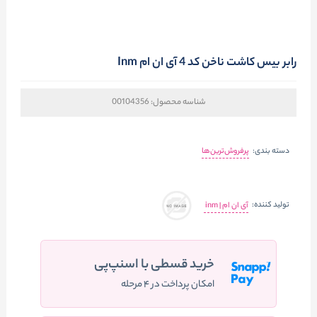
رابر بیس کاشت ناخن کد 4 آی ان ام Inm
شناسه محصول:
00104356
دسته بندی:
پرفروش‌ترین‌ها
تولید کننده:
آی ان ام | inm
خرید قسطی با اسنپ‌پی
امکان پرداخت در ۴ مرحله