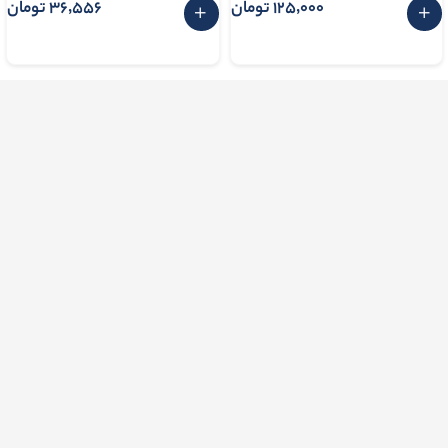
125٬000 تومان
36٬556 تومان