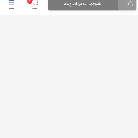
0
ناموجود - به من اطلاع بده
سبد
بیشتر
اضافه شدن به خبرنامه
برای عضویت در خبرنامه فروشگاهایمیل خود را وارد کنید
ثبت ایمیل
طراحی فروشگاه اینترنتی
توسط لیموبیت
کلیه حقوق این دامنه اینترنتی به نام فروشگاه اینترنتی آرتیسان کالا محفوظ و هر گونه
کپی برداری پیگرد قانونی در پی خواهد داشت