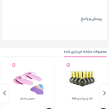
پرسش و پاسخ
محصولات مشابه خریداری شده
لاک ژل ای اند ای A&E
دمپايی ناخنکار