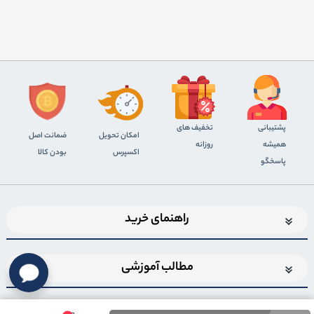
پشتیبانی
تخفیف های
اﻣﮑﺎن ﺗﺤﻮﯾﻞ
ضمانت اصل
همیشه
روزانه
اﮐﺴﭙﺮس
بودن کالا
پاسخگو
راهنمای خرید
مطالب آموزشی