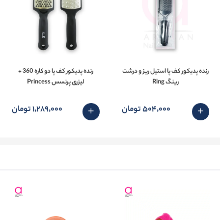
رنده پدیکور کف پا استیل ریز و درشت
رنده پدیکور کف پا دو کاره 360 +
رینگ Ring
لیزری پرنسس Princess
504٬000 تومان
1٬289٬000 تومان