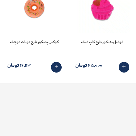
کوکتل پدیکور طرح کاپ کیک
کوکتل پدیکور طرح دونات کوچک
25٬000 تومان
16٬113 تومان