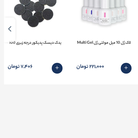
لاک ژل 10 میل مولتی ژل Multi Gel
یدک دیسک پدیکور درجه زبری 100
221٬000 تومان
7٬406 تومان