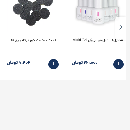
لاک ژل 10 میل مولتی ژل Multi Gel
یدک دیسک پدیکور درجه زبری 100
221٬000 تومان
7٬406 تومان