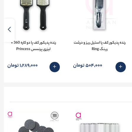
رنده پدیکور کف پا استیل ریز و درشت
رنده پدیکور کف پا دو کاره 360 +
رینگ Ring
لیزری پرنسس Princess
504٬000 تومان
1٬289٬000 تومان