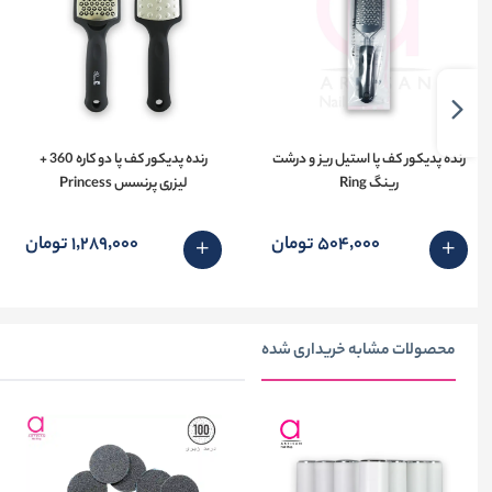
رنده پدیکور کف پا استیل ریز و درشت
رنده پدیکور کف پا دو کاره 360 +
رینگ Ring
لیزری پرنسس Princess
504٬000 تومان
1٬289٬000 تومان
محصولات مشابه خریداری شده