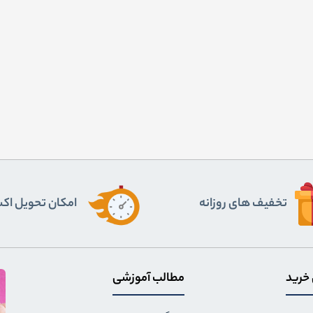
تخفیف های روزانه
اﻣﮑﺎن ﺗﺤﻮﯾﻞ اﮐ
 خرید
مطالب آموزشی