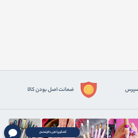
ﺴﭙﺮس
ضمانت اصل بودن کالا
گفتگوی آنلاین با کارشناسان