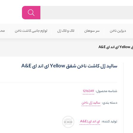
دیزاین ناخن
سر سوهان
لاک و لاک ژل
لوازم جانبی کاشت ناخن
محص
A&E
سالید ژل کاشت ناخن شفق Yellow ای اند ای A&E
1216349
شناسه محصول:
سالید ژل ناخن
دسته بندی:
ای اند ای | A&E
تولید کننده: