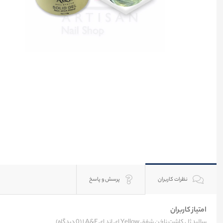
نظرات کاربران
پرسش و پاسخ
امتیاز کاربران
سالید ژل کاشت ناخن شفق Yellow ای اند ای A&E |
(0 دیدگاه)