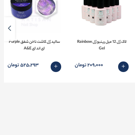
لاک ژل 12 میل رینبو ژل Rainbow
سالید ژل کاشت ناخن شفق Purple
Gel
ای اند ای A&E
209٬000 تومان
525٬293 تومان