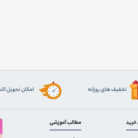
تخفیف های روزانه
اﻣﮑﺎن ﺗﺤﻮﯾﻞ اﮐ
 خرید
مطالب آموزشی