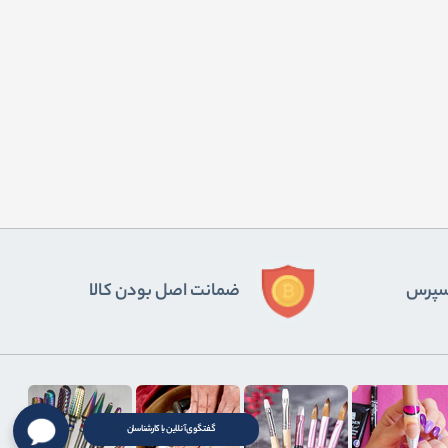
ﺴﭙﺮس
ضمانت اصل بودن کالا
گفتگوی آنلاین با کارشناسان