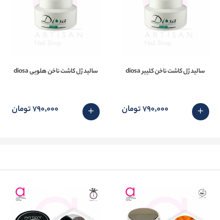
سالید ژل کاشت ناخن کلییر diosa
سالید ژل کاشت ناخن هلویی diosa
790٬000 تومان
790٬000 تومان