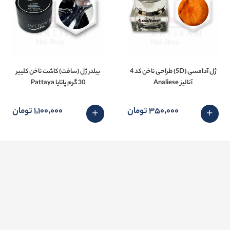
ژل آدامسی (5D) طراحی ناخن کد 4
بیلدر ژل (سافت) کاشت ناخن کلییر
آنالیز Analiese
30 گرم پاتایا Pattaya
350٬000 تومان
1٬100٬000 تومان