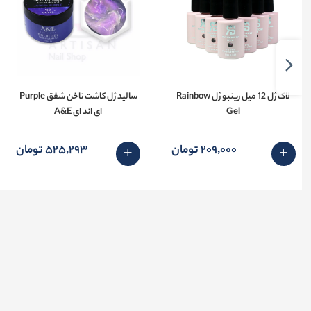
لاک ژل 12 میل رینبو ژل Rainbow
سالید ژل کاشت ناخن شفق Purple
Gel
ای اند ای A&E
209٬000 تومان
525٬293 تومان