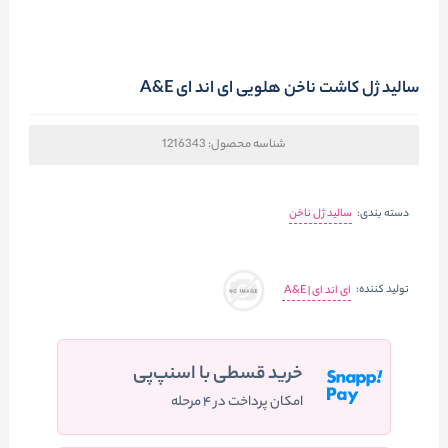
سالید ژل کاشت ناخن هلویی ای اند ای A&E
شناسه محصول:
1216343
دسته بندی:
سالید ژل ناخن
تولید کننده:
ای اند ای | A&E
خرید قسطی با اسنپ‌پی
امکان پرداخت در ۴ مرحله