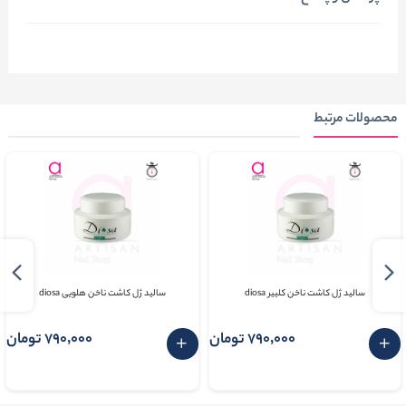
محصولات مرتبط
سالید ژل کاشت ناخن کلییر diosa
سالید ژل کاشت ناخن هلویی diosa
790٬000 تومان
790٬000 تومان