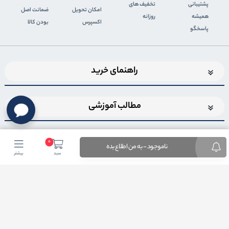
پشتیبانی
تخفیف های
اﻣﮑﺎن ﺗﺤﻮﯾﻞ
ضمانت اصل
همیشه
روزانه
اﮐﺴﭙﺮس
بودن کالا
پاسخگو
راهنمای خرید
مطالب آموزشی
0
ناموجود - به من اطلاع بده
سبد
بیشتر
اضافه شدن به خبرنامه
برای عضویت در خبرنامه فروشگاهایمیل خود را وارد کنید
ثبت ایمیل