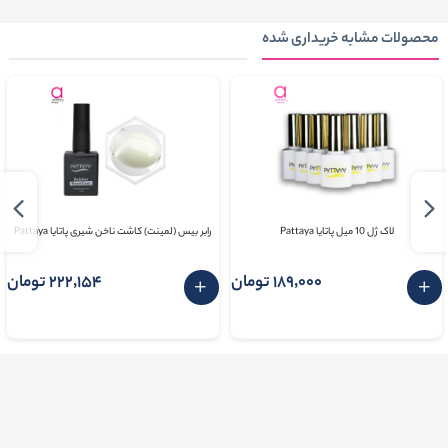
محصولات مشابه خریداری شده
لاک ژل 10 میل پاتایا Pattaya
رابر بیس (لمینت) کاشت ناخن شیری پاتايا Pattaya
189٬000 تومان
222٬154 تومان