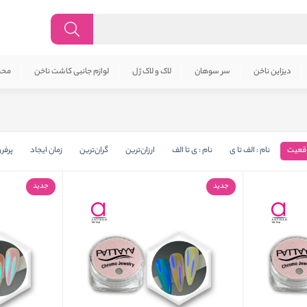
دیزاین ناخن
سر سوهان
لاک و لاک ژل
لوازم جانبی کاشت ناخن
محص
قعیت
نام : الف تا ی
نام : ی تا الف
ارزان‌ترین
گران‌ترین
زمان ایجاد
پرفر
جدید
جدید