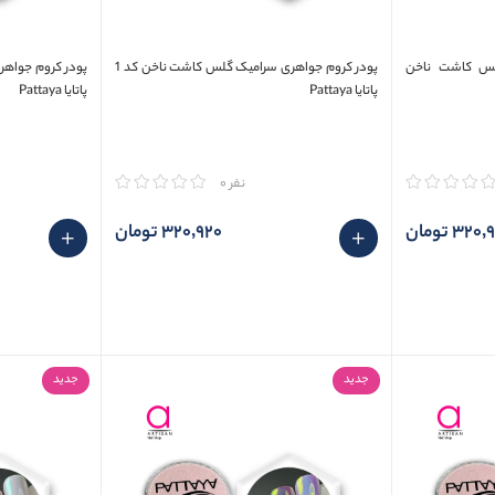
لس کاشت ناخن
پودر کروم جواهری سرامیک گلس کاشت ناخن کد 1
پاتایا Pattaya
پاتایا Pattaya
مقایسه
مقایسه
نفر 0
320 تومان
320٬920 تومان
جدید
جدید