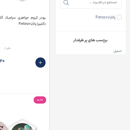
پاتايا | Pattaya
پودر کروم جواهری سرامیک گ
(کلییر) پاتایا Pattaya
برچسب های پر طرفدار
مقایسه
نفر 0
استیل
٬920
جدید