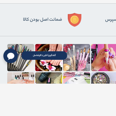
ﺴﭙﺮس
ضمانت اصل بودن کالا
گفتگوی آنلاین با کارشناسان