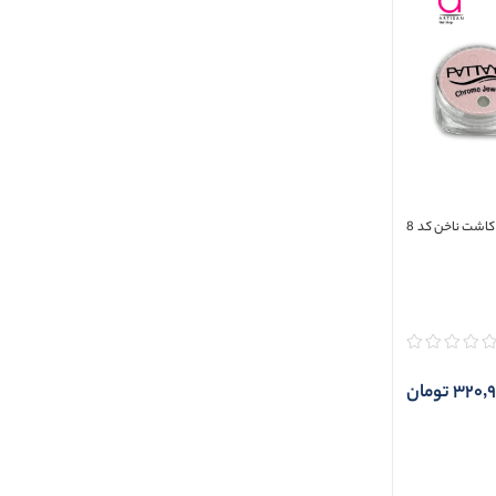
پودر کروم جواهری سرامیک گلس کاشت ناخن کد 8
320 تومان