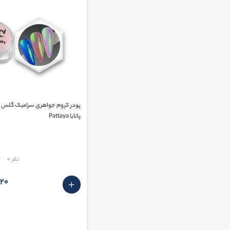
پاتایا Pattaya
مقایسه
نفر 0
٬920