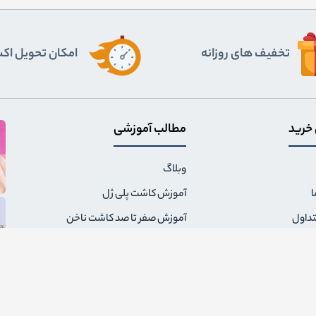
تخفیف های روزانه
اﻣﮑﺎن ﺗﺤﻮﯾﻞ اﮐ
 خرید
مطالب آموزشی
وبلاگ
ا
آموزش کاشت پلی ژل
تداول
آموزش صفر تا صد کاشت ناخن
ال سفارش
همه چیز درباره سوهان برقی ناخن
مقررات فروشگاه
همه نکاتی که باید درباره لاک ژل
بدانید
گشت کالا و شماره حساب