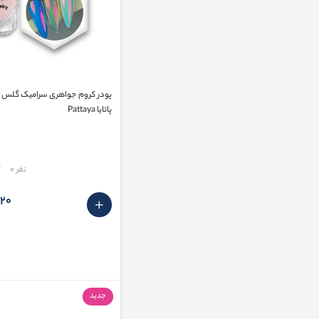
پاتایا Pattaya
مقایسه
نفر 0
٬920
جدید