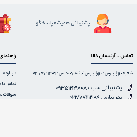
پشتیبانی همیشه پاسخگو
تماس با آرتیسان کالا
راهنمای
شعبه تهرانپارس : تهرانپارس / شماره تماس : 02177721389
درباره ما
تماس با م
پشتیبانی سایت 09351213808
سوالات م
تهرانپارس 02177721389
نحوه ارس
شنبه تا پنجشنبه 12 الی 18 - جمعه و ایام تعطیل 14 الی 20
info {@} artisankala.com
قوانین و 
ضمانت باز