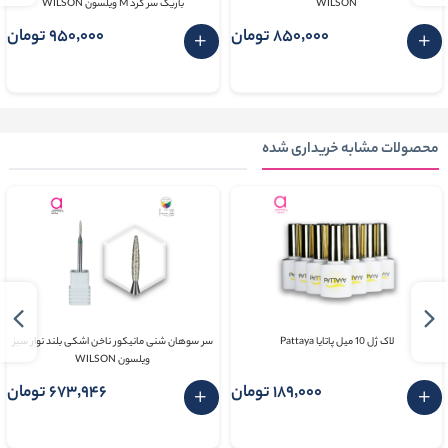
WILSON
باریک سر گرد M ویلسون WILSON
850٬000 تومان
950٬000 تومان
محصولات مشابه خریداری شده
لاک ژل 10 میل پاتایا Pattaya
سر سوهان شنی مانیکور ناخن اشکی بلند نوار سبز
ویلسون WILSON
189٬000 تومان
673٬946 تومان