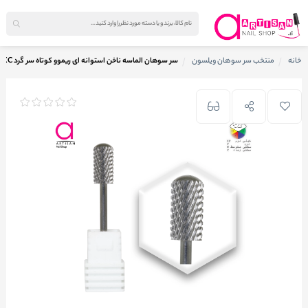
خانه
منتخب سر سوهان ویلسون
سر سوهان الماسه ناخن استوانه ای ریموو کوتاه سر گرد XC ویلسون WILSON