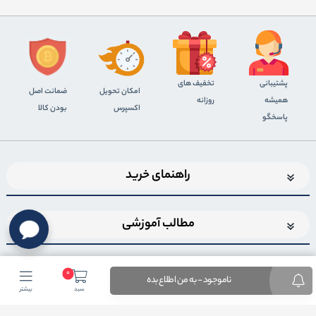
پشتیبانی
تخفیف های
اﻣﮑﺎن ﺗﺤﻮﯾﻞ
ضمانت اصل
همیشه
روزانه
اﮐﺴﭙﺮس
بودن کالا
پاسخگو
راهنمای خرید
مطالب آموزشی
0
ناموجود - به من اطلاع بده
سبد
بیشتر