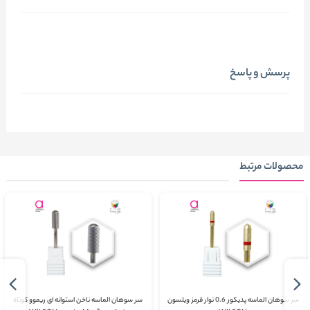
پرسش و پاسخ
محصولات مرتبط
سر سوهان الماسه پدیکور 0.6 نوار قرمز ویلسون
سر سوهان الماسه ناخن استوانه ای ریموو کوتاه