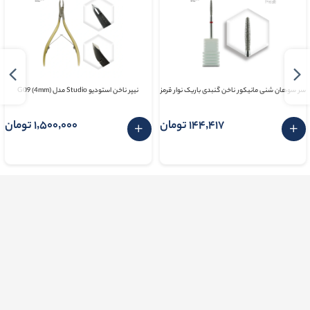
سر سوهان شنی مانیکور ناخن گنبدی باریک نوار قرمز
نیپر ناخن استودیو Studio مدل G09 (4mm)
144٬417 تومان
1٬500٬000 تومان