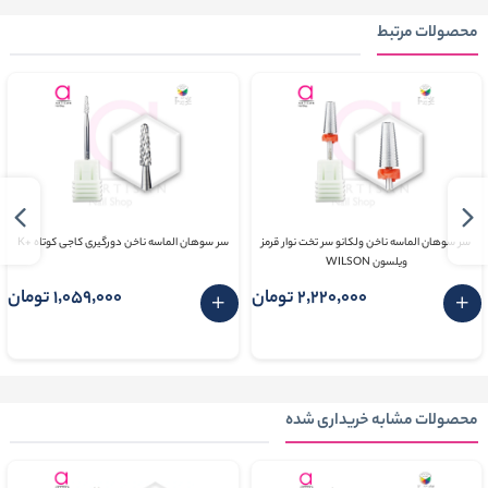
محصولات مرتبط
سر سوهان الماسه ناخن ولکانو سر تخت نوار قرمز
سر سوهان الماسه ناخن دورگیری کاجی کوتاه +K
ویلسون WILSON
2٬220٬000 تومان
1٬059٬000 تومان
محصولات مشابه خریداری شده