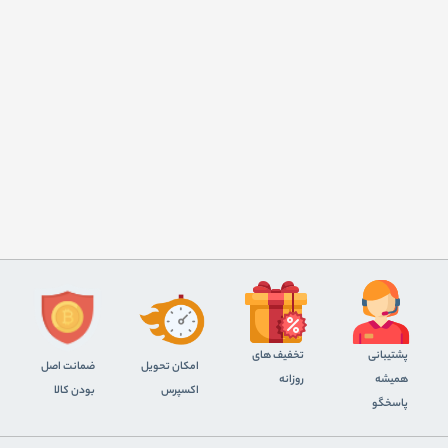
پشتیبانی
تخفیف های
اﻣﮑﺎن ﺗﺤﻮﯾﻞ
ضمانت اصل
همیشه
روزانه
اﮐﺴﭙﺮس
بودن کالا
پاسخگو