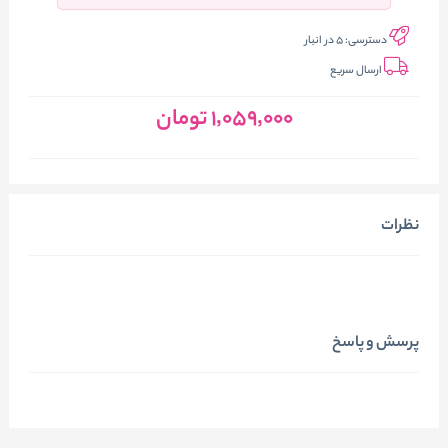
دسترسی:
5 در انبار
ارسال سریع
1٬059٬000
تومان
نظرات
پرسش و پاسخ