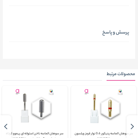
پرسش و پاسخ
محصولات مرتبط
سر سوهان الماسه پدیکور 0.6 نوار قرمز ویلسون
سر سوهان الماسه ناخن استوانه ای ریموو کوتاه