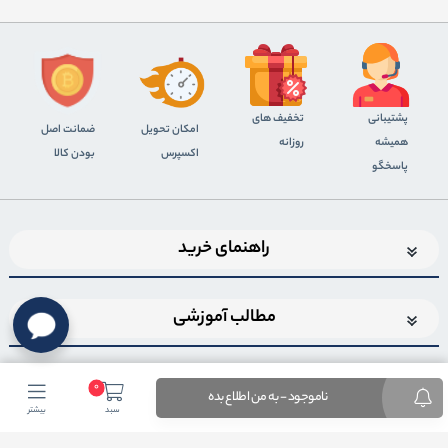
پشتیبانی
تخفیف های
اﻣﮑﺎن ﺗﺤﻮﯾﻞ
ضمانت اصل
همیشه
روزانه
اﮐﺴﭙﺮس
بودن کالا
پاسخگو
راهنمای خرید
مطالب آموزشی
0
ناموجود - به من اطلاع بده
سبد
بیشتر