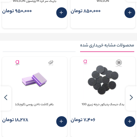
WILSON
باریک سر گرد M ویلسون WILSON
850٬000 تومان
950٬000 تومان
محصولات مشابه خریداری شده
یدک دیسک پدیکور درجه زبری 100
بافر کاشت ناخن روسی (کوچک)
7٬406 تومان
18٬278 تومان