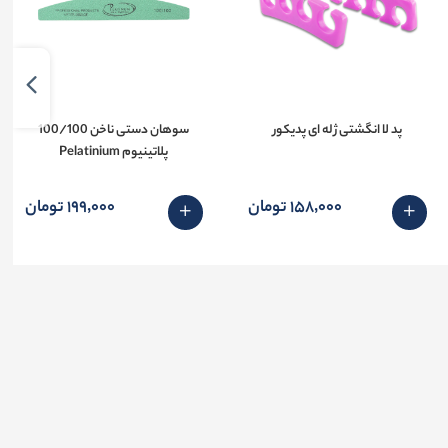
پد لا انگشتی ژله ای پدیکور
سوهان دستی ناخن 100/100
پلاتینیوم Pelatinium
158٬000 تومان
199٬000 تومان