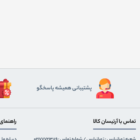
پشتیبانی همیشه پاسخگو
تماس با آرتیسان کالا
راهنمای
شعبه تهرانپارس : تهرانپارس / شماره تماس : 02177721389
درباره ما