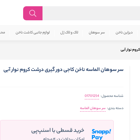
دیزاین ناخن
سر سوهان
لاک و لاک ژل
لوازم جانبی کاشت ناخن
محص
وم نوار آبی
سر سوهان الماسه ناخن کاجی دور گیری درشت کروم نوار آبی
01701254
شناسه محصول:
سر سوهان الماسه
دسته بندی:
خرید قسطی با اسنپ‌پی
امکان پرداخت در ۴ مرحله