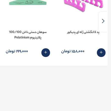
پد لا انگشتی ژله ای پدیکور
سوهان دستی ناخن 100/100
پلاتینیوم Pelatinium
158٬000 تومان
199٬000 تومان