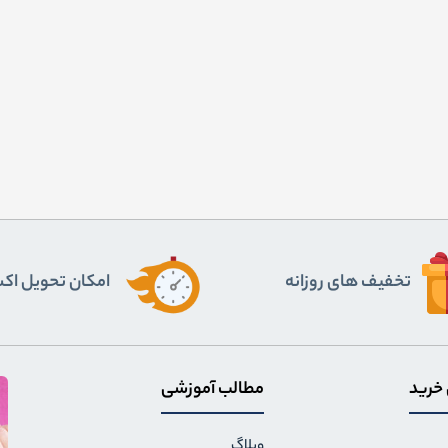
تخفیف های روزانه
اﻣﮑﺎن ﺗﺤﻮﯾﻞ اﮐ
 خرید
مطالب آموزشی
وبلاگ