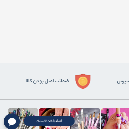
ﺴﭙﺮس
ضمانت اصل بودن کالا
گفتگوی آنلاین با کارشناسان