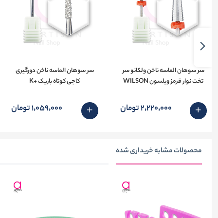
سر سوهان الماسه ناخن ولکانو سر
سر سوهان الماسه ناخن دورگیری
تخت نوار قرمز ویلسون WILSON
کاجی کوتاه باریک +K
2٬220٬000 تومان
1٬059٬000 تومان
محصولات مشابه خریداری شده