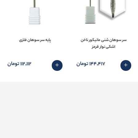
سر سوهان شنی مانیکور ناخن
پايه سر سوهان فلزی
اشکی نوار قرمز
144٬417 تومان
112٬112 تومان