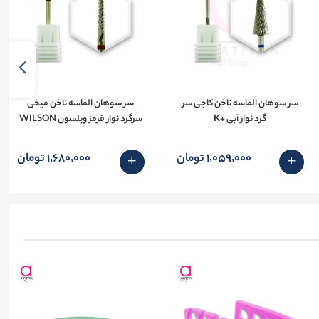
سر سوهان الماسه ناخن کاجی سر
سر سوهان الماسه ناخن میخی
گرد نوار آبی +K
سرگرد نوار قرمز ویلسون WILSON
1٬059٬000 تومان
1٬680٬000 تومان