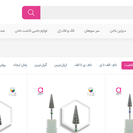
دیزاین ناخن
سر سوهان
لاک و لاک ژل
لوازم جانبی کاشت ناخن
محص
قعیت
نام : الف تا ی
نام : ی تا الف
ارزان‌ترین
گران‌ترین
زمان ایجاد
پرفر