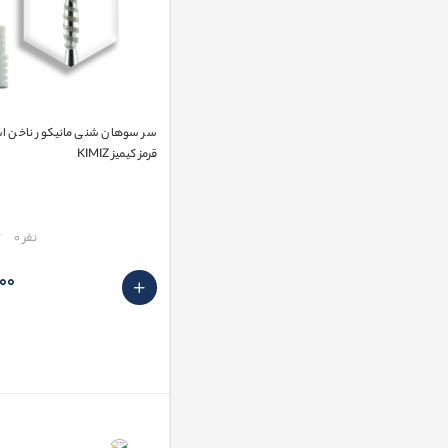
سر سوهان شنی مانیکور ناخن اشک
قرمز کیمیز KIMIZ
مقایسه
نفر 0
٬000