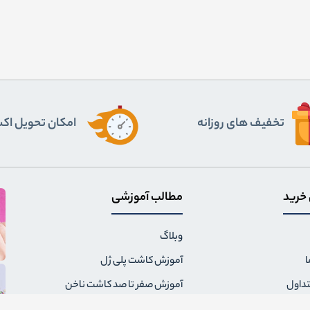
تخفیف های روزانه
اﻣﮑﺎن ﺗﺤﻮﯾﻞ اﮐ
 خرید
مطالب آموزشی
وبلاگ
ا
آموزش کاشت پلی ژل
تداول
آموزش صفر تا صد کاشت ناخن