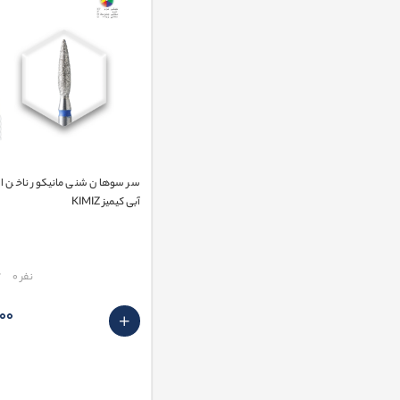
سر سوهان شنی مانیکور ناخن اش
آبی کیمیز KIMIZ
مقایسه
نفر 0
٬000