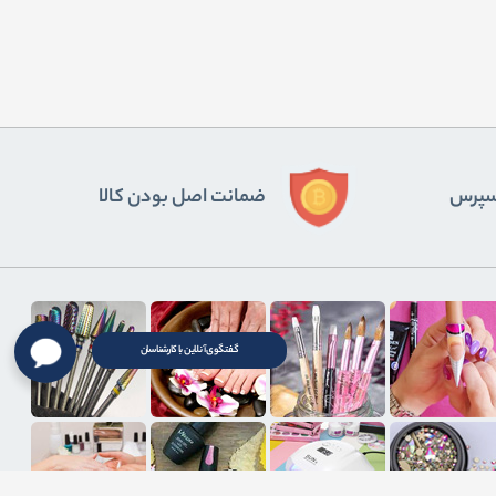
ﺴﭙﺮس
ضمانت اصل بودن کالا
گفتگوی آنلاین با کارشناسان