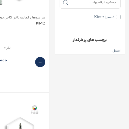
کیمیز | Kimiz
سر سوهان الماسه ناخن کاجی باریک
KIMIZ
برچسب های پر طرفدار
مقایسه
نفر 0
استیل
20٬000