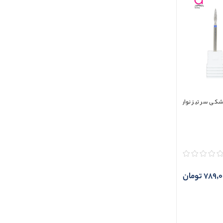
کی سر تیز نوار
789 تومان