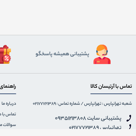
پشتیبانی همیشه پاسخگو
تماس با آرتیسان کالا
راهنمای
شعبه تهرانپارس : تهرانپارس / شماره تماس : 02177721389
درباره ما
تماس با م
پشتیبانی سایت 09351213808
سوالات م
تهرانپارس 02177721389
شنبه تا پنجشنبه 12 الی 18 - جمعه و ایام تعطیل 14 الی 20