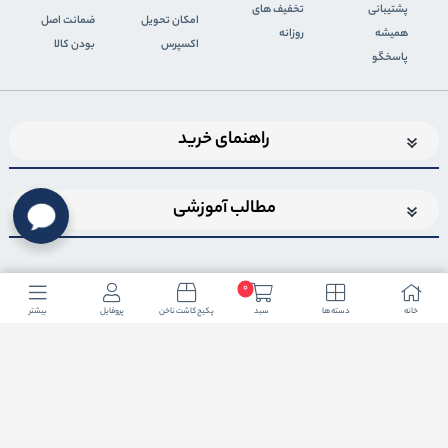
پشتیبانی
تخفیف های
اﻣﮑﺎن ﺗﺤﻮﯾﻞ
ضمانت اصل
همیشه
روزانه
اﮐﺴﭙﺮس
بودن کالا
پاسخگو
راهنمای خرید
مطالب آموزشی
0
خانه
دسته ها
سبد
پکیج کاشت ناخن
پروفایل
بیشتر
اضافه شدن به خبرنامه
برای عضویت در خبرنامه فروشگاهایمیل خود را وارد کنید