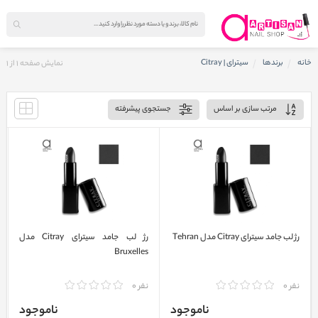
خانه
برندها
سیترای | Citray
نمایش صفحه
1
از
1
مرتب سازی بر اساس
جستجوی پیشرفته
رژ لب جامد سیترای Citray مدل Tehran
رژ لب جامد سیترای Citray مدل
Bruxelles
نفر 0
نفر 0
ناموجود
ناموجود