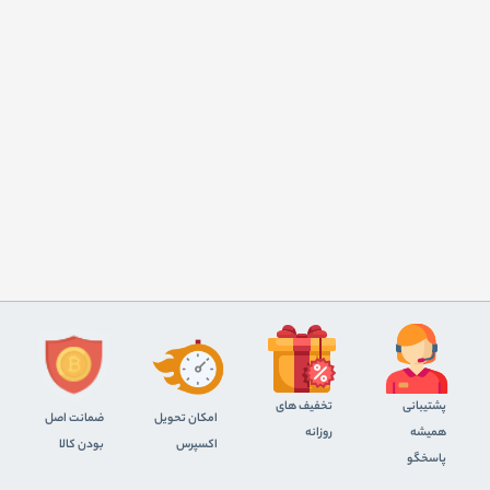
پشتیبانی
تخفیف های
اﻣﮑﺎن ﺗﺤﻮﯾﻞ
ضمانت اصل
همیشه
روزانه
اﮐﺴﭙﺮس
بودن کالا
پاسخگو