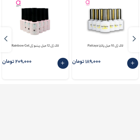
لاک ژل 10 میل پاتایا Pattaya
لاک ژل 12 میل رینبو ژل Rainbow Gel
189٬000 تومان
209٬000 تومان