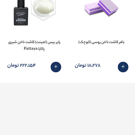
بافر کاشت ناخن روسی (کوچک)
رابر بیس (لمینت) کاشت ناخن شیری
پاتايا Pattaya
18٬278 تومان
222٬154 تومان