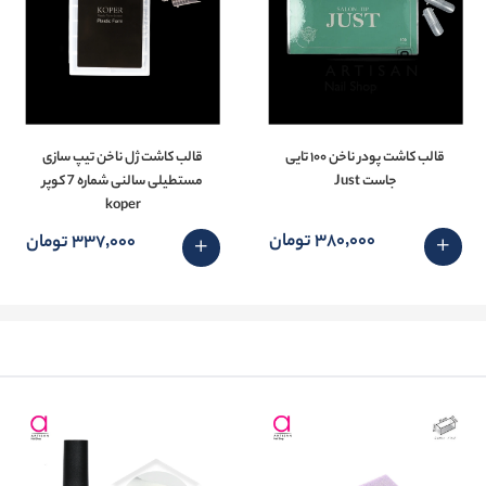
قالب کاشت پودر ناخن ۱۰۰ تایی
قالب کاشت ژل ناخن تیپ سازی
جاست Just
مستطیلی سالنی شماره 7 کوپر
koper
380٬000 تومان
337٬000 تومان