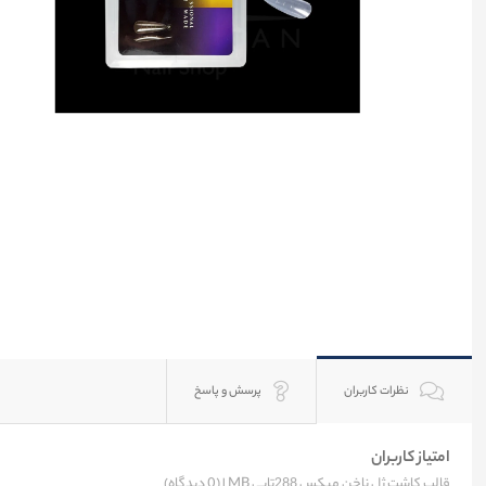
نظرات کاربران
پرسش و پاسخ
امتیاز کاربران
قالب کاشت ژل ناخن میکس 288تایی MB |
(0 دیدگاه)