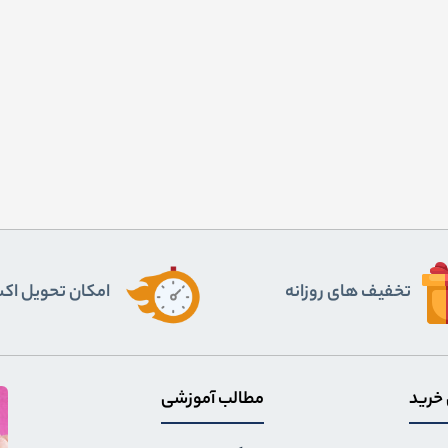
تخفیف های روزانه
اﻣﮑﺎن ﺗﺤﻮﯾﻞ اﮐ
 خرید
مطالب آموزشی