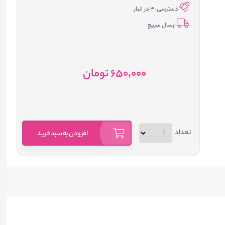
دسترسی:
3 در انبار
ارسال سریع
650٬000
تومان
تعداد
افزودن به سبد خرید