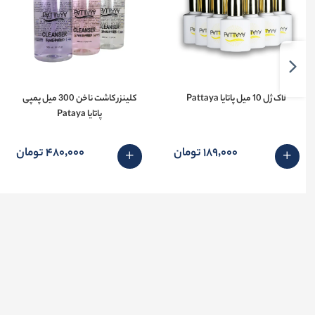
لاک ژل 10 میل پاتایا Pattaya
کلینزر کاشت ناخن 300 میل پمپی
پاتایا Pataya
189٬000 تومان
480٬000 تومان