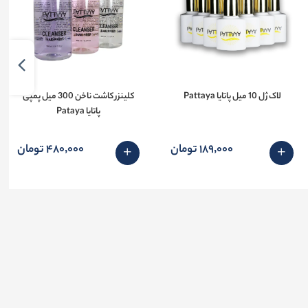
لاک ژل 10 میل پاتایا Pattaya
کلینزر کاشت ناخن 300 میل پمپی
پاتایا Pataya
189٬000 تومان
480٬000 تومان