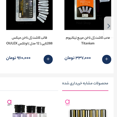
قالب کاشت ژل ناخن مربع تیتانیوم
قالب کاشت ژل ناخن میکس
Titanium
288تایی ( 12 مدل ) اولکس OULEX
337٬000 تومان
960٬000 تومان
محصولات مشابه خریداری شده