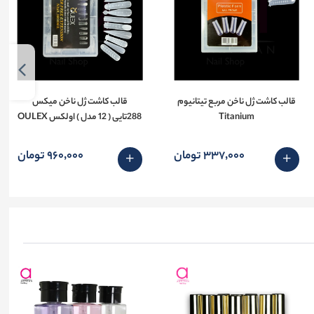
قالب کاشت ژل ناخن مربع تیتانیوم
قالب کاشت ژل ناخن میکس
Titanium
288تایی ( 12 مدل ) اولکس OULEX
337٬000 تومان
960٬000 تومان