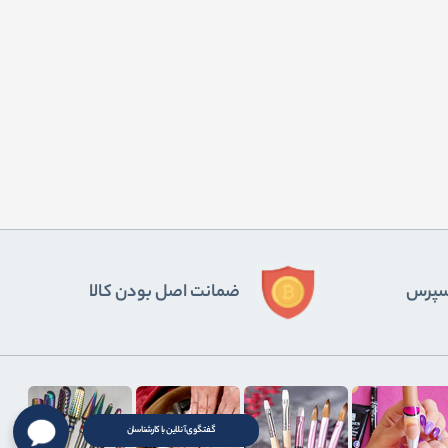
ﺴﭙﺮس
ضمانت اصل بودن کالا
گفتگوی آنلاین با کارشناسان