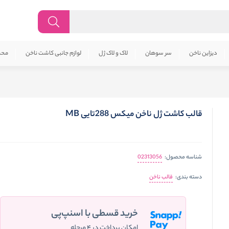
دیزاین ناخن
سر سوهان
لاک و لاک ژل
لوازم جانبی کاشت ناخن
محص
قالب کاشت ژل ناخن میکس 288تایی MB
02313056
شناسه محصول:
قالب ناخن
دسته بندی:
خرید قسطی با اسنپ‌پی
امکان پرداخت در ۴ مرحله