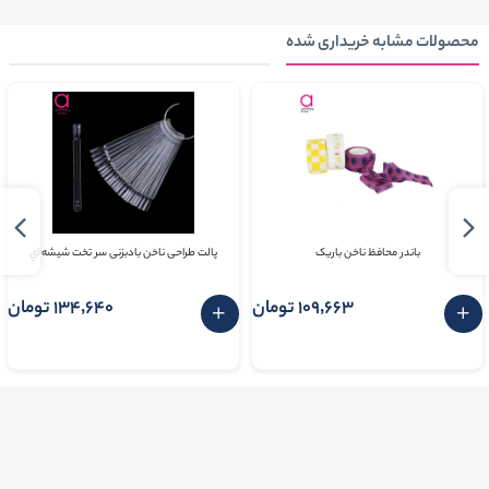
محصولات مشابه خریداری شده
باندر محافظ ناخن باریک
پالت طراحی ناخن بادبزنی سر تخت شيشه اي
109٬663 تومان
134٬640 تومان