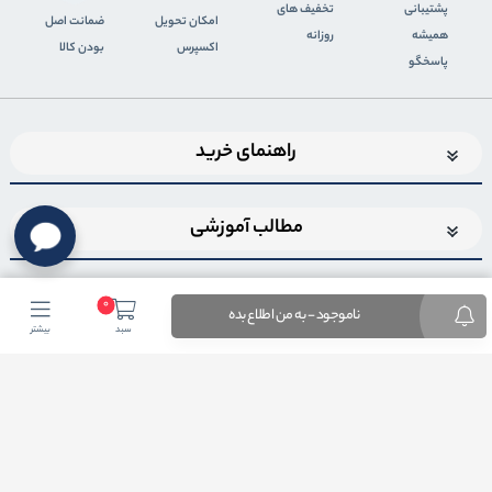
پشتیبانی
تخفیف های
اﻣﮑﺎن ﺗﺤﻮﯾﻞ
ضمانت اصل
همیشه
روزانه
اﮐﺴﭙﺮس
بودن کالا
پاسخگو
راهنمای خرید
مطالب آموزشی
0
ناموجود - به من اطلاع بده
سبد
بیشتر
اضافه شدن به خبرنامه
برای عضویت در خبرنامه فروشگاهایمیل خود را وارد کنید
ثبت ایمیل