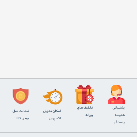
پشتیبانی
تخفیف های
اﻣﮑﺎن ﺗﺤﻮﯾﻞ
ضمانت اصل
همیشه
روزانه
اﮐﺴﭙﺮس
بودن کالا
پاسخگو