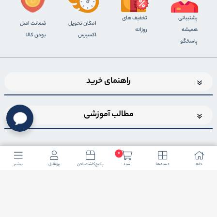
پشتیبانی
تخفیف های
اﻣﮑﺎن ﺗﺤﻮﯾﻞ
ضمانت اصل
همیشه
روزانه
اﮐﺴﭙﺮس
بودن کالا
پاسخگو
راهنمای خرید
مطالب آموزشی
0
خانه
دسته ها
سبد
پکیج کاشت ناخن
پروفایل
بیشتر
اضافه شدن به خبرنامه
برای عضویت در خبرنامه فروشگاهایمیل خود را وارد کنید