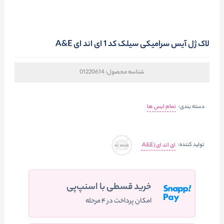
لاک ژل آیس سرامیکی سیلک کد 1 ای اند ای A&E
شناسه محصول:
01220614
دسته بندی:
تمام ایس ها
تولید کننده:
ای اند ای | A&E
خرید قسطی با اسنپ‌پی
امکان پرداخت در ۴ مرحله