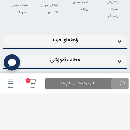
پشتیبانی
تخفیف های
اﻣﮑﺎن ﺗﺤﻮﯾﻞ
ضمانت اصل
همیشه
روزانه
اﮐﺴﭙﺮس
بودن کالا
پاسخگو
راهنمای خرید
مطالب آموزشی
0
ناموجود - به من اطلاع بده
سبد
بیشتر
اضافه شدن به خبرنامه
برای عضویت در خبرنامه فروشگاهایمیل خود را وارد کنید
ثبت ایمیل