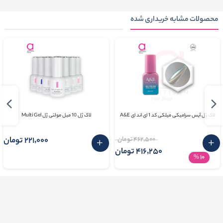
محصولات مشابه خریداری شده
لاک ژل آیس سرامیکی میلکی کد 1 ای اند ای A&E
لاک ژل 10 میل مولتی ژل Multi Gel
462٬500 تومان
221٬000 تومان
416٬250 تومان
10
%