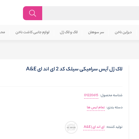
دیزاین ناخن
سر سوهان
لاک و لاک ژل
لوازم جانبی کاشت ناخن
محص
لاک ژل آیس سرامیکی سیلک کد 2 ای اند ای A&E
01220615
شناسه محصول:
تمام ایس ها
دسته بندی:
ای اند ای | A&E
تولید کننده: