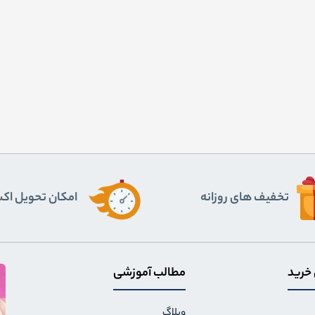
تخفیف های روزانه
اﻣﮑﺎن ﺗﺤﻮﯾﻞ اﮐ
 خرید
مطالب آموزشی
وبلاگ