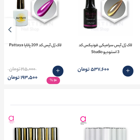
لاک ژل آیس سرامیکی فونیکس کد
لاک ژل آیس کد 209 پاتایا Pattaya
3 استودیو Studio
537٬600 تومان
215٬000 تومان
193٬500 تومان
10
%