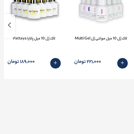
لاک ژل 10 میل مولتی ژل Multi Gel
لاک ژل 10 میل پاتایا Pattaya
221٬000 تومان
189٬000 تومان