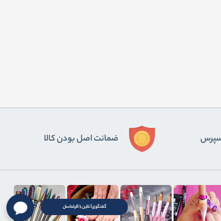
ﺴﭙﺮس
ضمانت اصل بودن کالا
گفتگوی آنلاین با کارشناسان