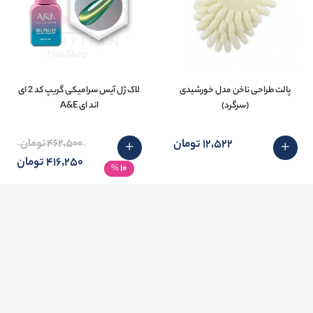
پالت طراحی ناخن مدل خورشیدی
لاک ژل آیس سرامیکی گریپ کد 2 ای
(سرگرد)
اند ای A&E
12٬522 تومان
462٬500 تومان
416٬250 تومان
10
%