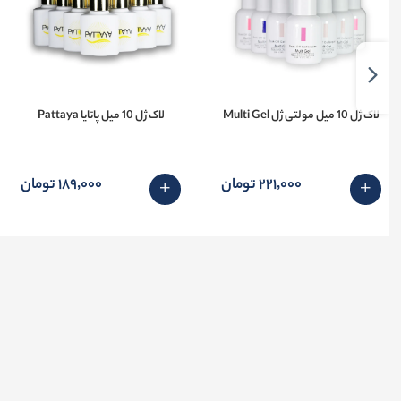
لاک ژل 10 میل مولتی ژل Multi Gel
لاک ژل 10 میل پاتایا Pattaya
221٬000 تومان
189٬000 تومان