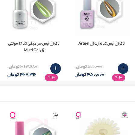
لاک ژل آیس کد 6 آرت ژل Artgel
لاک ژل آیس سرامیکی کد 17 مولتی
ژل Multi Gel
500٬000 تومان
363٬680 تومان
450٬000 تومان
327٬312 تومان
10
10
%
%