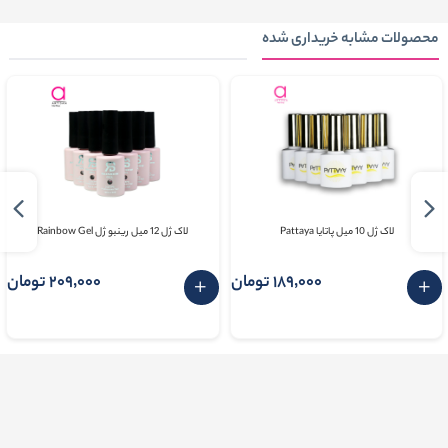
محصولات مشابه خریداری شده
لاک ژل 10 میل پاتایا Pattaya
لاک ژل 12 میل رینبو ژل Rainbow Gel
189٬000 تومان
209٬000 تومان