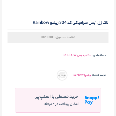
لاک ژل آیس سرامیکی کد 304 رینبو Rainbow
شناسه محصول:
01230303
دسته بندی:
منتخب ایس RAINBOW
تولید کننده:
رینبو | Rainbow
خرید قسطی با اسنپ‌پی
امکان پرداخت در ۴ مرحله