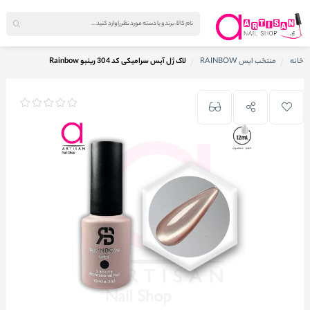
خانه
منتخب ایس RAINBOW
لاک ژل آیس سرامیکی کد 304 رینبو Rainbow