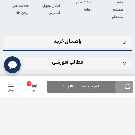
پشتیبانی
تخفیف های
اﻣﮑﺎن ﺗﺤﻮﯾﻞ
ضمانت اصل
همیشه
روزانه
اﮐﺴﭙﺮس
بودن کالا
پاسخگو
راهنمای خرید
مطالب آموزشی
0
ناموجود - به من اطلاع بده
سبد
بیشتر
اضافه شدن به خبرنامه
برای عضویت در خبرنامه فروشگاهایمیل خود را وارد کنید
ثبت ایمیل