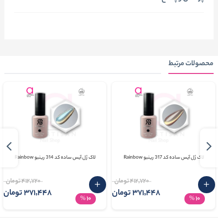
محصولات مرتبط
لاک ژل آیس ساده کد 317 رینبو Rainbow
لاک ژل آیس ساده کد 314 رینبو Rainbow
412٬720 تومان
412٬720 تومان
371٬448 تومان
371٬448 تومان
10
10
%
%