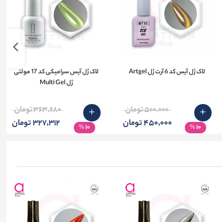
لاک ژل آیس کد 6 آرت ژل Artgel
لاک ژل آیس سرامیکی کد 17 مولتی
ژل Multi Gel
500٬000 تومان
363٬680 تومان
450٬000 تومان
327٬312 تومان
10
10
%
%