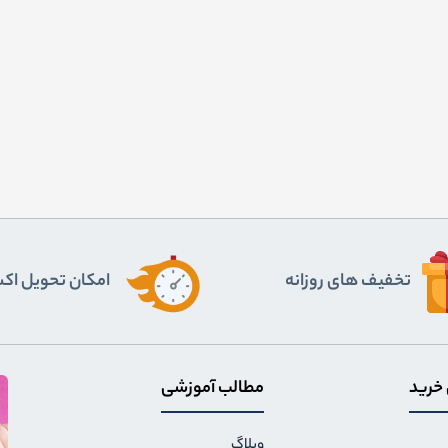
تخفیف های روزانه
اﻣﮑﺎن ﺗﺤﻮﯾﻞ اﮐ
 خرید
مطالب آموزشی
وبلاگ