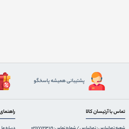
پشتیبانی همیشه پاسخگو
تماس با آرتیسان کالا
راهنمای
شعبه تهرانپارس : تهرانپارس / شماره تماس : 02177721389
درباره ما