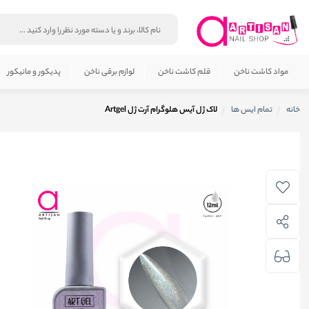
مواد کاشت ناخن
قلم کاشت ناخن
لوازم برقی ناخن
پدیکور و مانیکور
خانه
تمام ایس ها
لاک ژل آیس هلوگرام آرت ژل Artgel