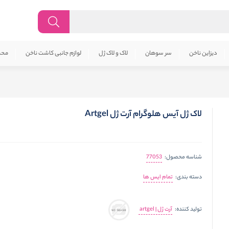
دیزاین ناخن
سر سوهان
لاک و لاک ژل
لوازم جانبی کاشت ناخن
محص
لاک ژل آیس هلوگرام آرت ژل Artgel
77053
شناسه محصول:
تمام ایس ها
دسته بندی:
آرت ژل | artgel
تولید کننده: