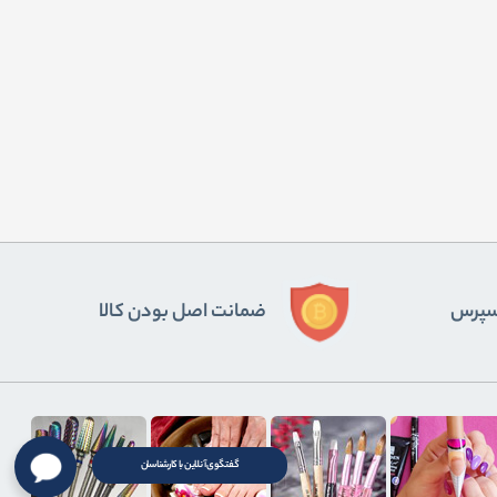
ﺴﭙﺮس
ضمانت اصل بودن کالا
گفتگوی آنلاین با کارشناسان