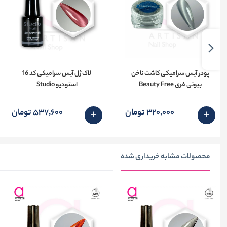
پودر آیس سرامیکی کاشت ناخن
لاک ژل آیس سرامیکی کد 16
بیوتی فری Beauty Free
استودیو Studio
320٬000 تومان
537٬600 تومان
محصولات مشابه خریداری شده