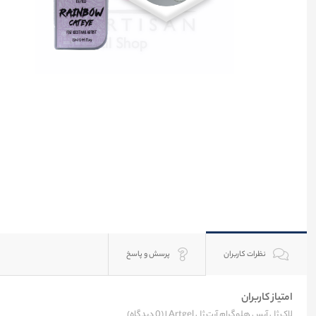
نظرات کاربران
پرسش و پاسخ
امتیاز کاربران
لاک ژل آیس هلوگرام آرت ژل Artgel |
(0 دیدگاه)