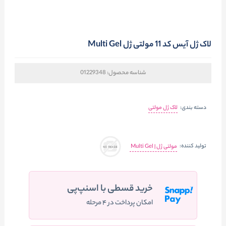
لاک ژل آیس کد 11 مولتی ژل Multi Gel
شناسه محصول:
01229348
دسته بندی:
لاک ژل مولتی
تولید کننده:
مولتی ژل | Multi Gel
خرید قسطی با اسنپ‌پی
امکان پرداخت در ۴ مرحله