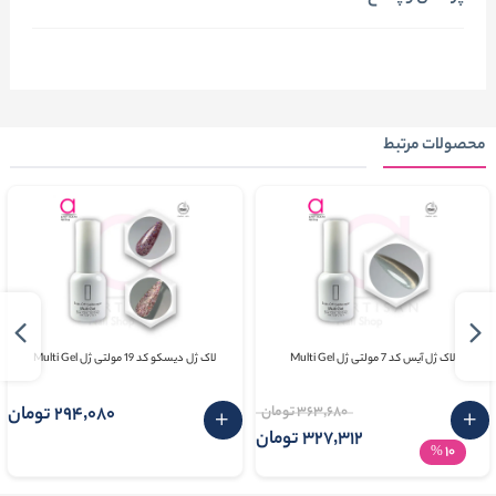
محصولات مرتبط
لاک ژل آیس کد 7 مولتی ژل Multi Gel
لاک ژل دیسکو کد 19 مولتی ژل Multi Gel
363٬680 تومان
294٬080 تومان
327٬312 تومان
10
%