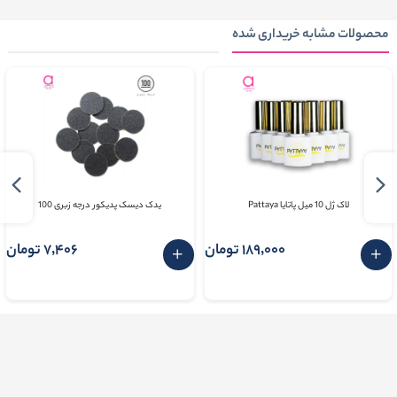
محصولات مشابه خریداری شده
لاک ژل 10 میل پاتایا Pattaya
یدک دیسک پدیکور درجه زبری 100
189٬000 تومان
7٬406 تومان