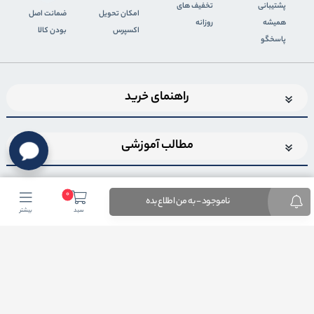
پشتیبانی
تخفیف های
اﻣﮑﺎن ﺗﺤﻮﯾﻞ
ضمانت اصل
همیشه
روزانه
اﮐﺴﭙﺮس
بودن کالا
پاسخگو
راهنمای خرید
مطالب آموزشی
0
ناموجود - به من اطلاع بده
سبد
بیشتر
اضافه شدن به خبرنامه
برای عضویت در خبرنامه فروشگاهایمیل خود را وارد کنید
ثبت ایمیل