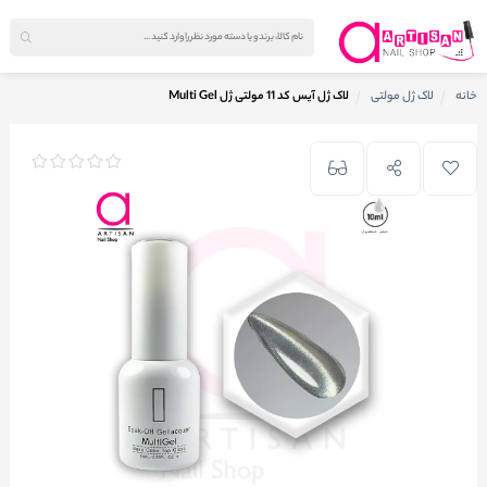
خانه
لاک ژل مولتی
لاک ژل آیس کد 11 مولتی ژل Multi Gel