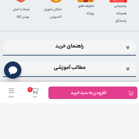
پشتیبانی
تخفیف های
اﻣﮑﺎن ﺗﺤﻮﯾﻞ
ضمانت اصل
همیشه
روزانه
اﮐﺴﭙﺮس
بودن کالا
پاسخگو
راهنمای خرید
مطالب آموزشی
0
افزودن به سبد خرید
سبد
بیشتر
اضافه شدن به خبرنامه
برای عضویت در خبرنامه فروشگاهایمیل خود را وارد کنید