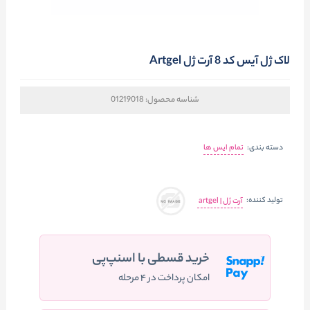
لاک ژل آیس کد 8 آرت ژل Artgel
شناسه محصول:
01219018
دسته بندی:
تمام ایس ها
تولید کننده:
آرت ژل | artgel
خرید قسطی با اسنپ‌پی
امکان پرداخت در ۴ مرحله