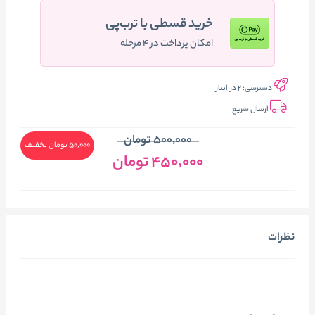
خرید قسطی با ترب‌پی
امکان پرداخت در ۴ مرحله
دسترسی:
2 در انبار
ارسال سریع
500٬000 تومان
50٬000 تومان
تخفیف
450٬000
تومان
نظرات