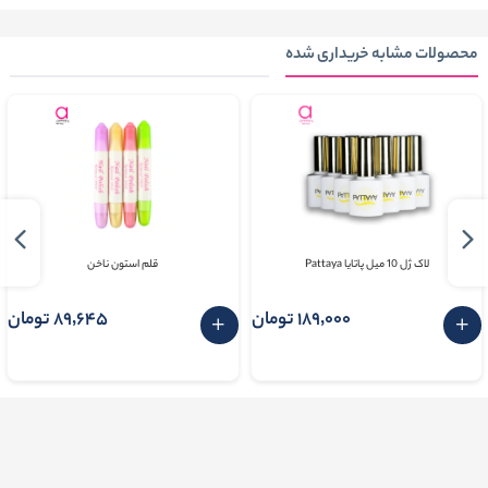
محصولات مشابه خریداری شده
لاک ژل 10 میل پاتایا Pattaya
قلم استون ناخن
189٬000 تومان
89٬645 تومان