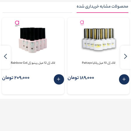
محصولات مشابه خریداری شده
لاک ژل 10 میل پاتایا Pattaya
لاک ژل 12 میل رینبو ژل Rainbow Gel
189٬000 تومان
209٬000 تومان