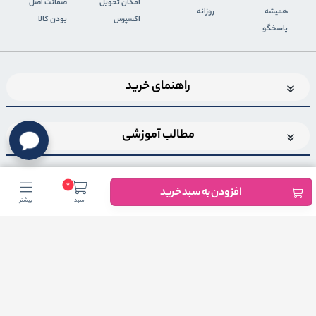
اﻣﮑﺎن ﺗﺤﻮﯾﻞ
ضمانت اصل
همیشه
روزانه
اﮐﺴﭙﺮس
بودن کالا
پاسخگو
راهنمای خرید
مطالب آموزشی
0
افزودن به سبد خرید
سبد
بیشتر
اضافه شدن به خبرنامه
برای عضویت در خبرنامه فروشگاهایمیل خود را وارد کنید
ثبت ایمیل