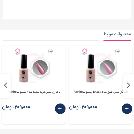
محصولات مرتبط
لاک ژل بیس فرنچ ساده کد 10 رینبو Rainbow
لاک ژل بیس فرنچ ساده کد 7 رینبو Rainbow
209٬000 تومان
209٬000 تومان