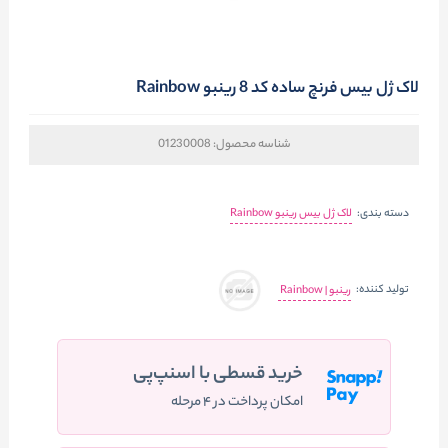
لاک ژل بیس فرنچ ساده کد 8 رینبو Rainbow
شناسه محصول:
01230008
دسته بندی:
لاک ژل بیس رینبو Rainbow
تولید کننده:
رینبو | Rainbow
خرید قسطی با اسنپ‌پی
امکان پرداخت در ۴ مرحله