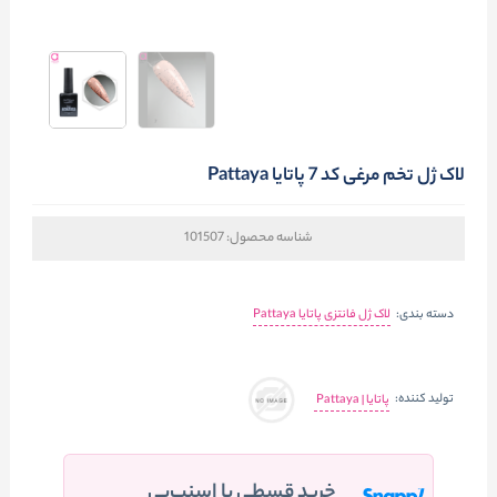
لاک ژل تخم مرغی کد 7 پاتایا Pattaya
شناسه محصول:
101507
دسته بندی:
لاک ژل فانتزی پاتایا Pattaya
تولید کننده:
پاتايا | Pattaya
خرید قسطی با اسنپ‌پی