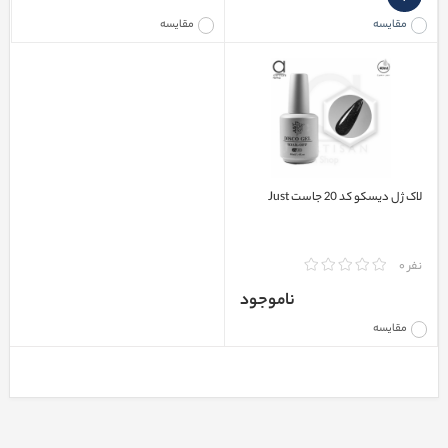
مقایسه
مقایسه
لاک ژل دیسکو کد 20 جاست Just
نفر 0
ناموجود
مقایسه