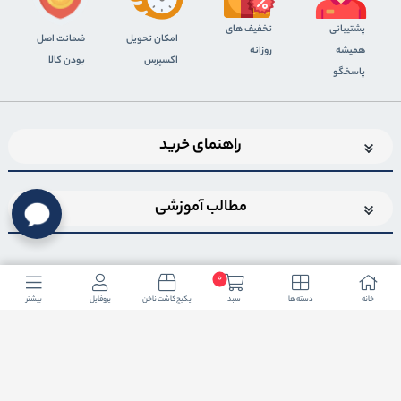
پشتیبانی
تخفیف های
اﻣﮑﺎن ﺗﺤﻮﯾﻞ
ضمانت اصل
همیشه
روزانه
اﮐﺴﭙﺮس
بودن کالا
پاسخگو
راهنمای خرید
مطالب آموزشی
0
خانه
دسته ها
سبد
پکیج کاشت ناخن
پروفایل
بیشتر
اضافه شدن به خبرنامه
برای عضویت در خبرنامه فروشگاهایمیل خود را وارد کنید