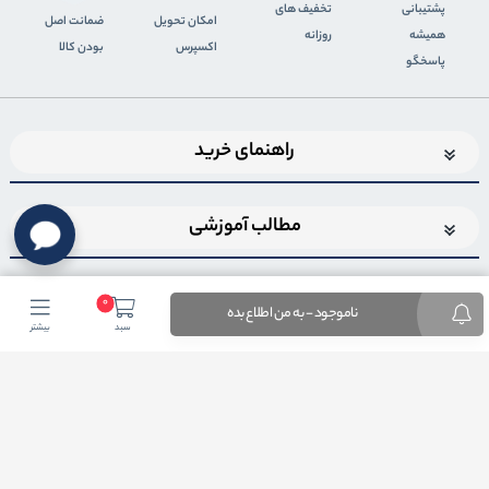
پشتیبانی
تخفیف های
اﻣﮑﺎن ﺗﺤﻮﯾﻞ
ضمانت اصل
همیشه
روزانه
اﮐﺴﭙﺮس
بودن کالا
پاسخگو
راهنمای خرید
مطالب آموزشی
0
ناموجود - به من اطلاع بده
سبد
بیشتر
اضافه شدن به خبرنامه
برای عضویت در خبرنامه فروشگاهایمیل خود را وارد کنید
ثبت ایمیل