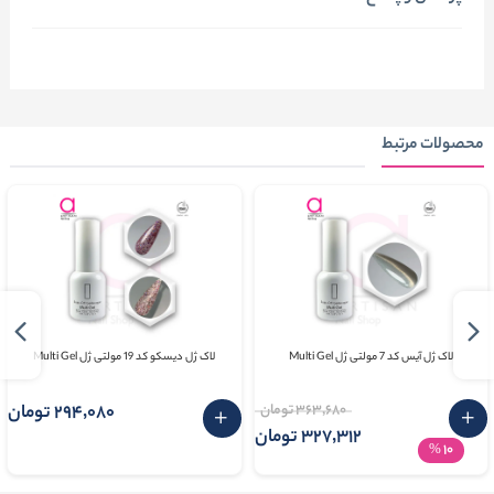
محصولات مرتبط
لاک ژل آیس کد 7 مولتی ژل Multi Gel
لاک ژل دیسکو کد 19 مولتی ژل Multi Gel
363٬680 تومان
294٬080 تومان
327٬312 تومان
10
%