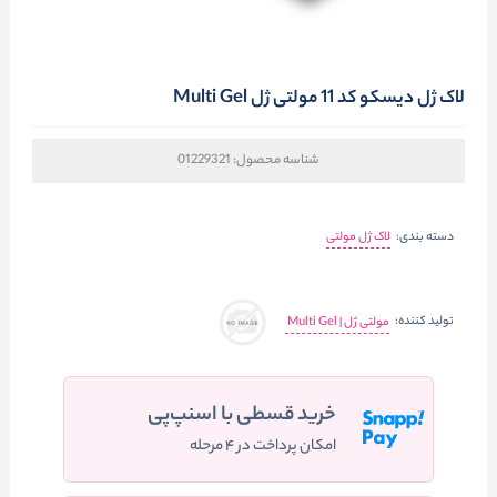
لاک ژل دیسکو کد 11 مولتی ژل Multi Gel
شناسه محصول:
01229321
دسته بندی:
لاک ژل مولتی
تولید کننده:
مولتی ژل | Multi Gel
خرید قسطی با اسنپ‌پی
امکان پرداخت در ۴ مرحله