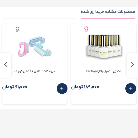
محصولات مشابه خریداری شده
لاک ژل 10 میل پاتایا Pattaya
فرچه کاشت ناخن انگشتی کوچک
189٬000 تومان
61٬000 تومان