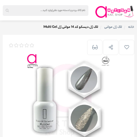
خانه
لاک ژل مولتی
لاک ژل دیسکو کد 14 مولتی ژل Multi Gel