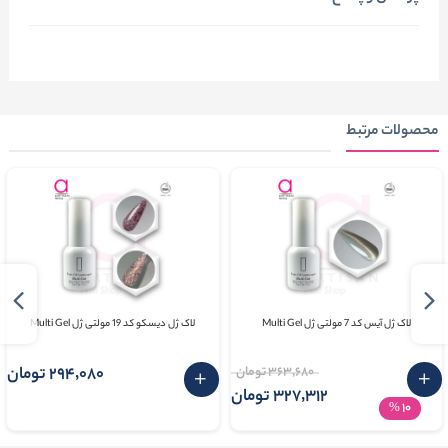
محصولات مرتبط
لاک ژل آیس کد 7 مولتی ژل Multi Gel
لاک ژل دیسکو کد 19 مولتی ژل Multi Gel
363٬680 تومان
294٬080 تومان
327٬312 تومان
10
%