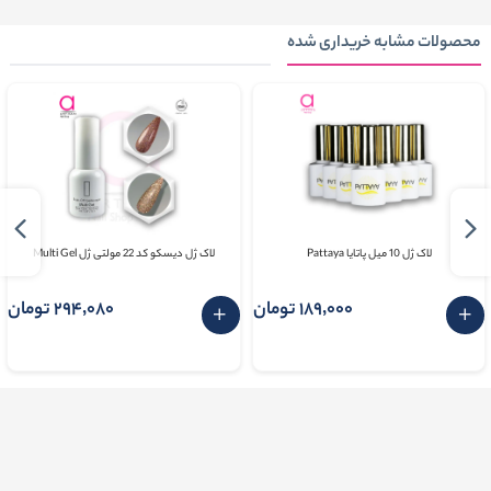
محصولات مشابه خریداری شده
لاک ژل 10 میل پاتایا Pattaya
لاک ژل دیسکو کد 22 مولتی ژل Multi Gel
189٬000 تومان
294٬080 تومان