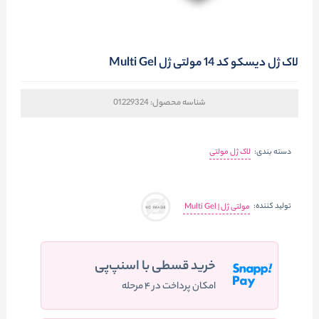
لاک ژل دیسکو کد 14 مولتی ژل Multi Gel
شناسه محصول:
01229324
دسته بندی:
لاک ژل مولتی
تولید کننده:
مولتی ژل | Multi Gel
خرید قسطی با اسنپ‌پی
امکان پرداخت در ۴ مرحله