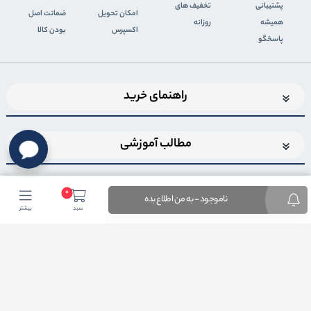
پشتیبانی
تخفیف های
اﻣﮑﺎن ﺗﺤﻮﯾﻞ
ضمانت اصل
همیشه
روزانه
اﮐﺴﭙﺮس
بودن کالا
پاسخگو
راهنمای خرید
مطالب آموزشی
0
ناموجود - به من اطلاع بده
سبد
بیشتر
اضافه شدن به خبرنامه
برای عضویت در خبرنامه فروشگاهایمیل خود را وارد کنید
ثبت ایمیل