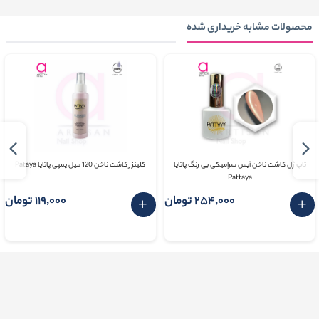
محصولات مشابه خریداری شده
تاپ ژل کاشت ناخن آیس سرامیکی بی رنگ پاتایا
کلینزر کاشت ناخن 120 میل پمپی پاتایا Pataya
Pattaya
254٬000 تومان
119٬000 تومان