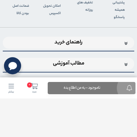
پشتیبانی
تخفیف های
اﻣﮑﺎن ﺗﺤﻮﯾﻞ
ضمانت اصل
همیشه
روزانه
اﮐﺴﭙﺮس
بودن کالا
پاسخگو
راهنمای خرید
مطالب آموزشی
0
ناموجود - به من اطلاع بده
سبد
بیشتر
اضافه شدن به خبرنامه
برای عضویت در خبرنامه فروشگاهایمیل خود را وارد کنید
ثبت ایمیل