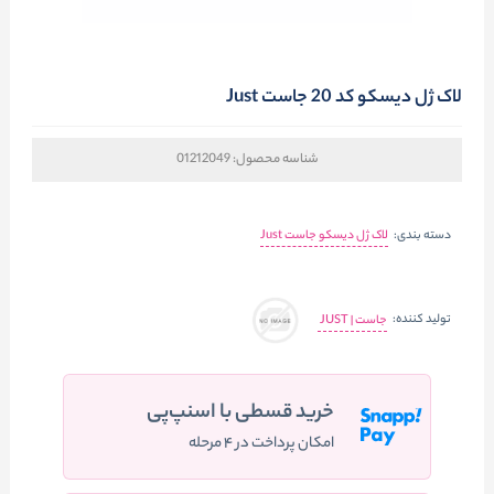
لاک ژل دیسکو کد 20 جاست Just
شناسه محصول:
01212049
دسته بندی:
لاک ژل دیسکو جاست Just
تولید کننده:
جاست | JUST
خرید قسطی با اسنپ‌پی
امکان پرداخت در ۴ مرحله