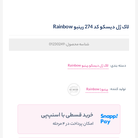
لاک ژل دیسکو کد 274 رینبو Rainbow
شناسه محصول:
01230249
دسته بندی:
لاک ژل دیسکو رینبو Rainbow
تولید کننده:
رینبو | Rainbow
خرید قسطی با اسنپ‌پی
امکان پرداخت در ۴ مرحله