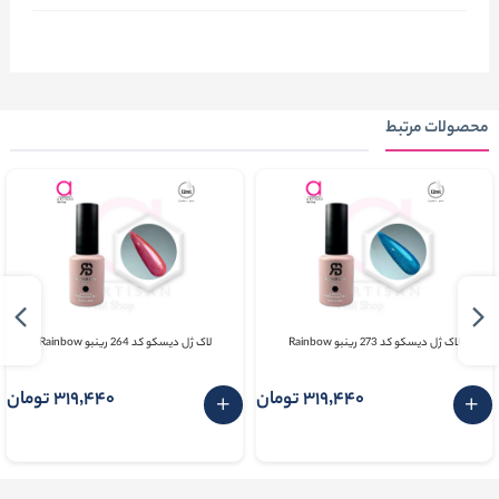
محصولات مرتبط
لاک ژل دیسکو کد 273 رینبو Rainbow
لاک ژل دیسکو کد 264 رینبو Rainbow
319٬440 تومان
319٬440 تومان