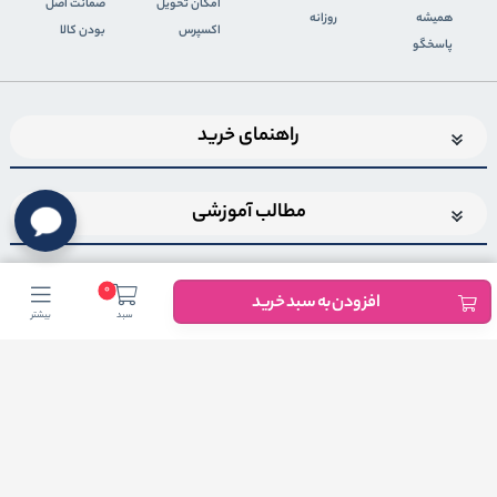
اﻣﮑﺎن ﺗﺤﻮﯾﻞ
ضمانت اصل
همیشه
روزانه
اﮐﺴﭙﺮس
بودن کالا
پاسخگو
راهنمای خرید
مطالب آموزشی
0
افزودن به سبد خرید
سبد
بیشتر
اضافه شدن به خبرنامه
برای عضویت در خبرنامه فروشگاهایمیل خود را وارد کنید
ثبت ایمیل