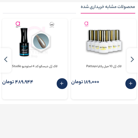
محصولات مشابه خریداری شده
لاک ژل 10 میل پاتایا Pattaya
لاک ژل دیسکو کد 4 استودیو Studio
189٬000 تومان
489٬944 تومان