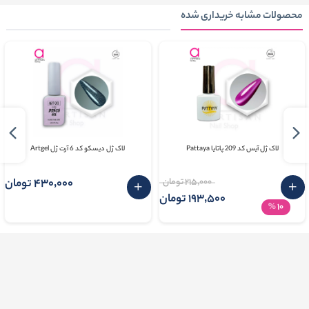
محصولات مشابه خریداری شده
لاک ژل آیس کد 209 پاتایا Pattaya
لاک ژل دیسکو کد 6 آرت ژل Artgel
215٬000 تومان
430٬000 تومان
193٬500 تومان
10
%