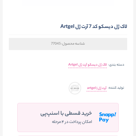
لاک ژل دیسکو کد 7 آرت ژل Artgel
شناسه محصول:
77045
دسته بندی:
لاک ژل دیسکو آرت ژل Artgel
تولید کننده:
آرت ژل | artgel
خرید قسطی با اسنپ‌پی
امکان پرداخت در ۴ مرحله