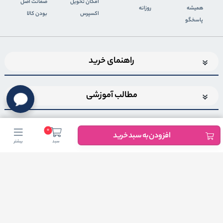
اﻣﮑﺎن ﺗﺤﻮﯾﻞ
ضمانت اصل
همیشه
روزانه
اﮐﺴﭙﺮس
بودن کالا
پاسخگو
راهنمای خرید
مطالب آموزشی
0
افزودن به سبد خرید
سبد
بیشتر
اضافه شدن به خبرنامه
برای عضویت در خبرنامه فروشگاهایمیل خود را وارد کنید
ثبت ایمیل