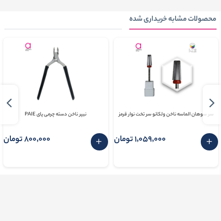
محصولات مشابه خریداری شده
سر سوهان الماسه ناخن ولکانو سر تخت نوار قرمز
نیپر ناخن دسته چرمی پای PAIE
1٬059٬000 تومان
800٬000 تومان