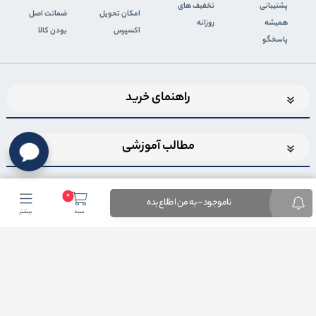
پشتیبانی
تخفیف های
اﻣﮑﺎن ﺗﺤﻮﯾﻞ
ضمانت اصل
همیشه
روزانه
اﮐﺴﭙﺮس
بودن کالا
پاسخگو
راهنمای خرید
مطالب آموزشی
0
ناموجود - به من اطلاع بده
سبد
بیشتر
اضافه شدن به خبرنامه
برای عضویت در خبرنامه فروشگاهایمیل خود را وارد کنید
ثبت ایمیل