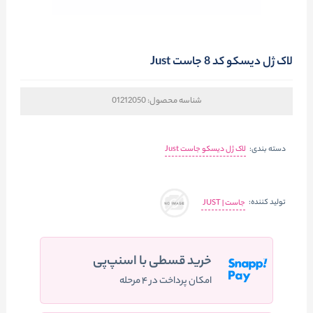
لاک ژل دیسکو کد 8 جاست Just
شناسه محصول:
01212050
دسته بندی:
لاک ژل دیسکو جاست Just
تولید کننده:
جاست | JUST
خرید قسطی با اسنپ‌پی
امکان پرداخت در ۴ مرحله