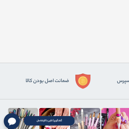
ﺴﭙﺮس
ضمانت اصل بودن کالا
گفتگوی آنلاین با کارشناسان