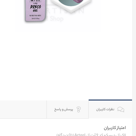
نظرات کاربران
پرسش و پاسخ
امتیاز کاربران
لاک ژل دیسکو کد 9 آرت ژل Artgel |
(0 دیدگاه)