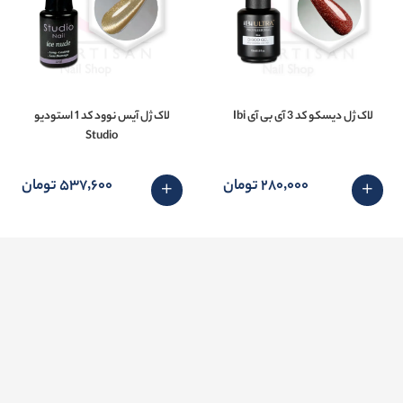
لاک ژل دیسکو کد 3 آی بی آی Ibi
لاک ژل آیس نوود کد 1 استودیو
Studio
280٬000 تومان
537٬600 تومان