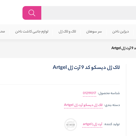
دیزاین ناخن
سر سوهان
لاک و لاک ژل
لوازم جانبی کاشت ناخن
محص
Art
لاک ژل دیسکو کد 9 آرت ژل Artgel
01219017
شناسه محصول:
لاک ژل دیسکو آرت ژل Artgel
دسته بندی:
آرت ژل | artgel
تولید کننده: