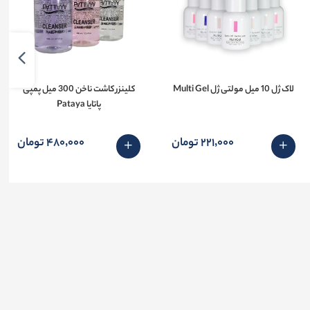
لاک ژل 10 میل مولتی ژل Multi Gel
کلینزر کاشت ناخن 300 میل پمپی
پاتایا Pataya
221٬000 تومان
480٬000 تومان