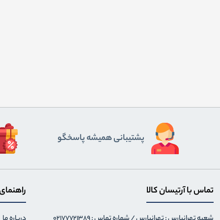
پشتیبانی همیشه پاسخگو
تماس با آرتیسان کالا
راهنمای
شعبه تهرانپارس : تهرانپارس / شماره تماس : 02177721389
درباره ما