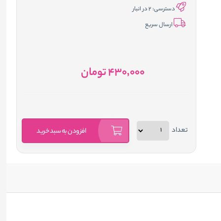
دسترسی:
2 در انبار
ارسال سریع
430٬000
تومان
تعداد
افزودن به سبد خرید