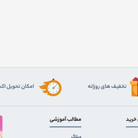
تخفیف های روزانه
اﻣﮑﺎن ﺗﺤﻮﯾﻞ اﮐ
 خرید
مطالب آموزشی
وبلاگ