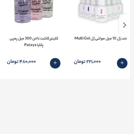
لاک ژل 10 میل مولتی ژل Multi Gel
کلینزر کاشت ناخن 300 میل پمپی
پاتایا Pataya
221٬000 تومان
480٬000 تومان