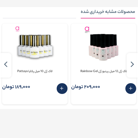
محصولات مشابه خریداری شده
لاک ژل 12 میل رینبو ژل Rainbow Gel
لاک ژل 10 میل پاتایا Pattaya
209٬000 تومان
189٬000 تومان