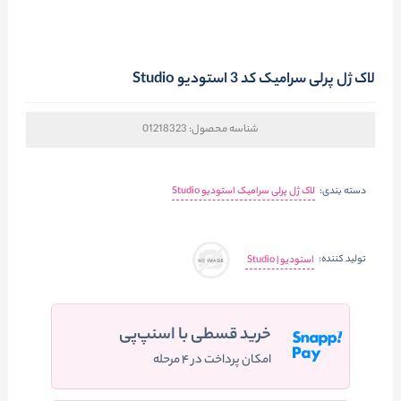
لاک ژل پرلی سرامیک کد 3 استودیو Studio
شناسه محصول:
01218323
دسته بندی:
لاک ژل پرلی سرامیک استودیو Studio
تولید کننده:
استودیو | Studio
خرید قسطی با اسنپ‌پی
امکان پرداخت در ۴ مرحله