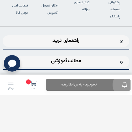
پشتیبانی
تخفیف های
اﻣﮑﺎن ﺗﺤﻮﯾﻞ
ضمانت اصل
همیشه
روزانه
اﮐﺴﭙﺮس
بودن کالا
پاسخگو
راهنمای خرید
مطالب آموزشی
0
ناموجود - به من اطلاع بده
سبد
بیشتر
اضافه شدن به خبرنامه
برای عضویت در خبرنامه فروشگاهایمیل خود را وارد کنید
ثبت ایمیل