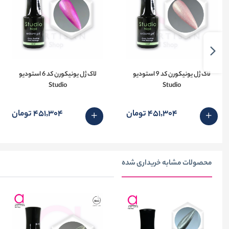
لاک ژل یونیکورن کد 9 استودیو
لاک ژل یونیکورن کد 6 استودیو
Studio
Studio
451٬304 تومان
451٬304 تومان
محصولات مشابه خریداری شده