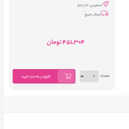
دسترسی:
2 در انبار
ارسال سریع
451٬304
تومان
تعداد
افزودن به سبد خرید