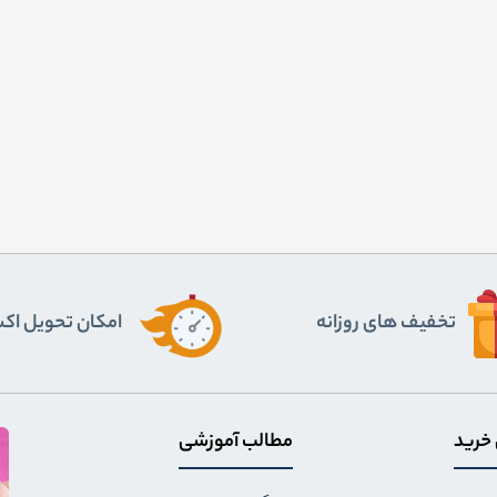
تخفیف های روزانه
اﻣﮑﺎن ﺗﺤﻮﯾﻞ اﮐ
 خرید
مطالب آموزشی