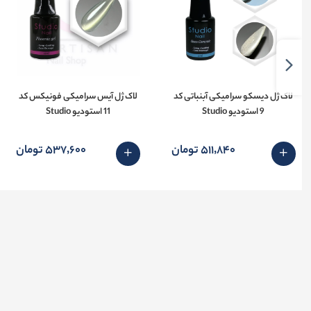
لاک ژل دیسکو سرامیکی آبنباتی کد
لاک ژل آیس سرامیکی فونیکس کد
9 استودیو Studio
11 استودیو Studio
511٬840 تومان
537٬600 تومان