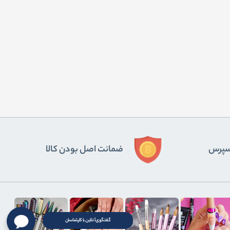
ﺴﭙﺮس
ضمانت اصل بودن کالا
گفتگوی آنلاین با کارشناسان