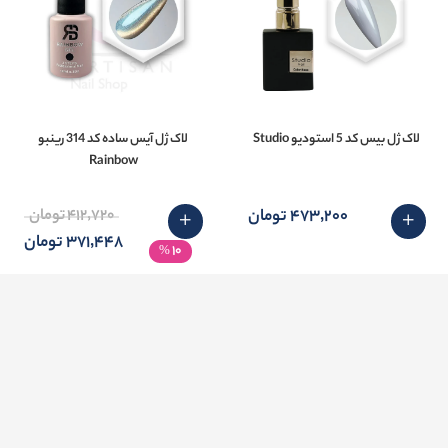
لاک ژل بیس کد 5 استودیو Studio
لاک ژل آیس ساده کد 314 رینبو
Rainbow
473٬200 تومان
412٬720 تومان
371٬448 تومان
10
%