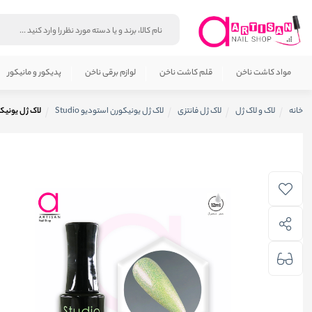
مواد کاشت ناخن
قلم کاشت ناخن
لوازم برقی ناخن
پدیکور و مانیکور
خانه
لاک و لاک ژل
لاک ژل فانتزی
لاک ژل یونیکورن استودیو Studio
لاک ژل یونیکورن کد 7 ا