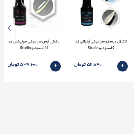
لاک ژل دیسکو سرامیکی آبنباتی کد
لاک ژل آیس سرامیکی فونیکس کد
9 استودیو Studio
11 استودیو Studio
511٬840 تومان
537٬600 تومان