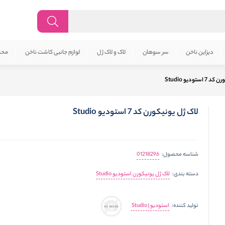
دیزاین ناخن
سر سوهان
لاک و لاک ژل
لوازم جانبی کاشت ناخن
محص
ستودیو Studio
لاک ژل یونیکورن کد 7 استودیو Studio
01218296
شناسه محصول:
لاک ژل یونیکورن استودیو Studio
دسته بندی:
استودیو | Studio
تولید کننده: